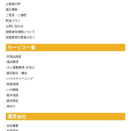
お客様の声
施工事例
ご意見・ご感想
料金プラン
お問い合わせ
賠償責任補償について
加盟希望の業者の方へ
サービス一覧
-不用品回収
-遺品整理
-ゴミ屋敷整理･片付け
-庭石処分・撤去
-ハウスクリーニング
-特殊清掃
-ハチ駆除
-庭木伐採
-庭木剪定
-草刈り
運営会社
-会社概要
-利用規約