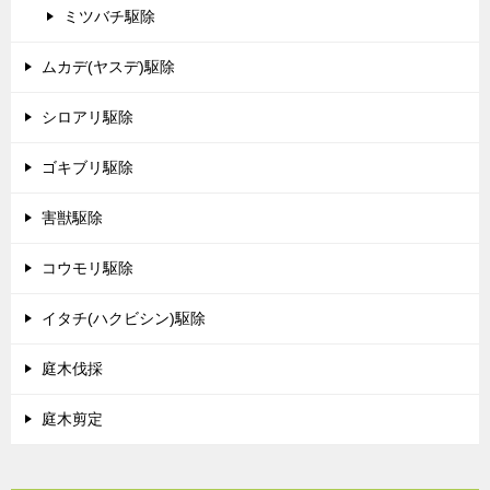
ミツバチ駆除
ムカデ(ヤスデ)駆除
シロアリ駆除
ゴキブリ駆除
害獣駆除
コウモリ駆除
イタチ(ハクビシン)駆除
庭木伐採
庭木剪定