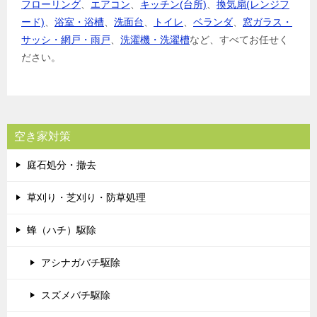
フローリング
、
エアコン
、
キッチン(台所)
、
換気扇(レンジフ
ード)
、
浴室・浴槽
、
洗面台
、
トイレ
、
ベランダ
、
窓ガラス・
サッシ・網戸・雨戸
、
洗濯機・洗濯槽
など、すべてお任せく
ださい。
空き家対策
庭石処分・撤去
草刈り・芝刈り・防草処理
蜂（ハチ）駆除
アシナガバチ駆除
スズメバチ駆除