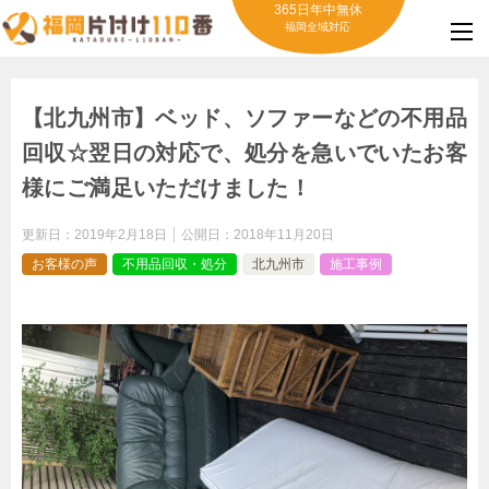
365日年中無休
福岡全域対応
【北九州市】ベッド、ソファーなどの不用品
回収☆翌日の対応で、処分を急いでいたお客
様にご満足いただけました！
更新日：
2019年2月18日
公開日：
2018年11月20日
お客様の声
不用品回収・処分
北九州市
施工事例