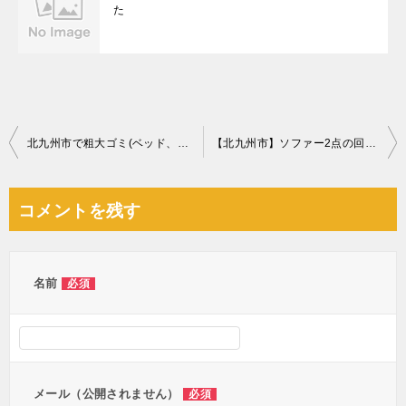
た
投
北九州市で粗大ゴミ(ベッド、ソファー、サンドバッグなど)の回収のご依頼 お客様の声
【北九州市】ソファー2点の回収☆店内がスッキリと片付きご満足いただけました！
稿
ナ
コメントを残す
ビ
ゲ
ー
名前
必須
シ
ョ
ン
メール（公開されません）
必須