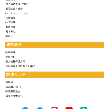
-ゴミ屋敷整理･片付け
-庭石処分・撤去
-ハウスクリーニング
-特殊清掃
-ハチ駆除
-庭木伐採
-庭木剪定
-草刈り
運営会社
-会社概要
-利用規約
-個人情報保護方針
-特定商取引法に基づく表記
関連リンク
-環境省
-SDGsについて
-家電製品協会
-遺品整理士協会