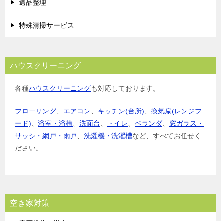
遺品整理
特殊清掃サービス
ハウスクリーニング
各種
ハウスクリーニング
も対応しております。
フローリング
、
エアコン
、
キッチン(台所)
、
換気扇(レンジフ
ード)
、
浴室・浴槽
、
洗面台
、
トイレ
、
ベランダ
、
窓ガラス・
サッシ・網戸・雨戸
、
洗濯機・洗濯槽
など、すべてお任せく
ださい。
空き家対策