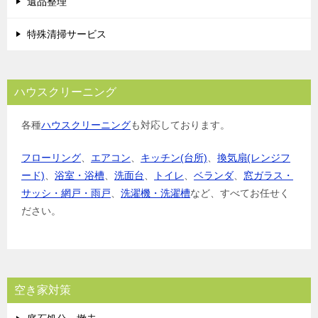
遺品整理
特殊清掃サービス
ハウスクリーニング
各種
ハウスクリーニング
も対応しております。
フローリング
、
エアコン
、
キッチン(台所)
、
換気扇(レンジフ
ード)
、
浴室・浴槽
、
洗面台
、
トイレ
、
ベランダ
、
窓ガラス・
サッシ・網戸・雨戸
、
洗濯機・洗濯槽
など、すべてお任せく
ださい。
空き家対策