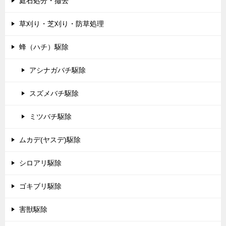
庭石処分・撤去
草刈り・芝刈り・防草処理
蜂（ハチ）駆除
アシナガバチ駆除
スズメバチ駆除
ミツバチ駆除
ムカデ(ヤスデ)駆除
シロアリ駆除
ゴキブリ駆除
害獣駆除