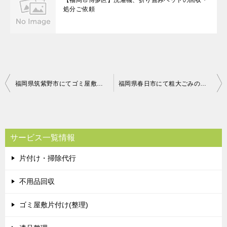
【福岡市博多区】洗濯機、折り畳みベッドの回収・
処分ご依頼
投
福岡県筑紫野市にてゴミ屋敷の整理 お客様の声
福岡県春日市にて粗大ごみの回収 お客様の声
稿
ナ
ビ
サービス一覧情報
ゲ
片付け・掃除代行
ー
シ
不用品回収
ョ
ゴミ屋敷片付け(整理)
ン