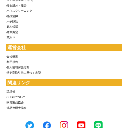
-庭石処分・撤去
-ハウスクリーニング
-特殊清掃
-ハチ駆除
-庭木伐採
-庭木剪定
-草刈り
運営会社
-会社概要
-利用規約
-個人情報保護方針
-特定商取引法に基づく表記
関連リンク
-環境省
-SDGsについて
-家電製品協会
-遺品整理士協会