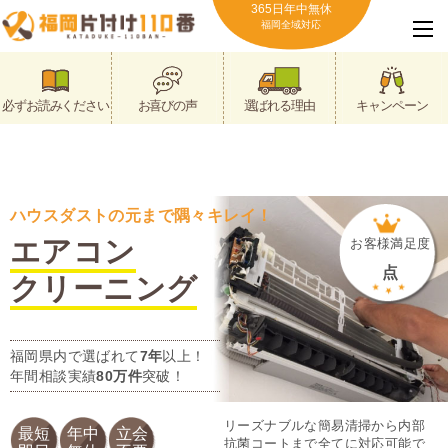
365日年中無休
福岡全域対応
必ずお読みください
お喜びの声
選ばれる理由
キャンペーン
ハウスダストの元まで隅々キレイ！
エアコン
お客様満足度
点
クリーニング
福岡県内で選ばれて
7年
以上！
年間相談実績
80万件
突破！
リーズナブルな簡易清掃から内部
最短
年中
立会
抗菌コートまで全てに対応可能で