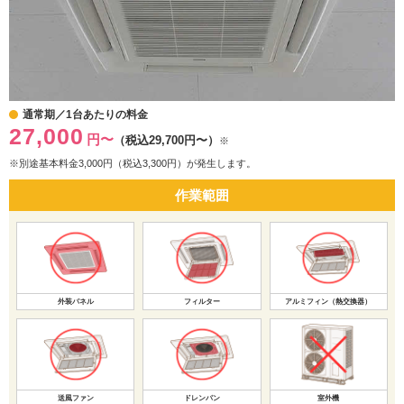
通常期／1台あたりの料金
27,000
円〜
（税込29,700円〜）
※
※別途基本料金3,000円（税込3,300円）が発生します。
作業範囲
外装パネル
フィルター
アルミフィン（熱交換器）
送風ファン
ドレンパン
室外機