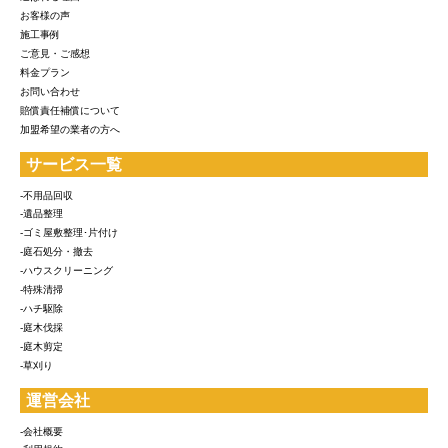
お客様の声
施工事例
ご意見・ご感想
料金プラン
お問い合わせ
賠償責任補償について
加盟希望の業者の方へ
サービス一覧
-不用品回収
-遺品整理
-ゴミ屋敷整理･片付け
-庭石処分・撤去
-ハウスクリーニング
-特殊清掃
-ハチ駆除
-庭木伐採
-庭木剪定
-草刈り
運営会社
-会社概要