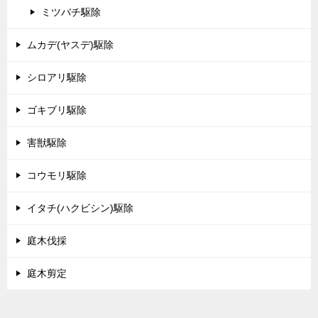
ミツバチ駆除
ムカデ(ヤスデ)駆除
シロアリ駆除
ゴキブリ駆除
害獣駆除
コウモリ駆除
イタチ(ハクビシン)駆除
庭木伐採
庭木剪定