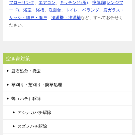
フローリング
、
エアコン
、
キッチン(台所)
、
換気扇(レンジフ
ード)
、
浴室・浴槽
、
洗面台
、
トイレ
、
ベランダ
、
窓ガラス・
サッシ・網戸・雨戸
、
洗濯機・洗濯槽
など、すべてお任せく
ださい。
空き家対策
庭石処分・撤去
草刈り・芝刈り・防草処理
蜂（ハチ）駆除
アシナガバチ駆除
スズメバチ駆除