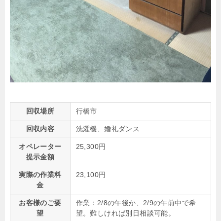
回収場所
行橋市
回収内容
洗濯機、婚礼ダンス
オペレーター
25,300円
提示金額
実際の作業料
23,100円
金
お客様のご要
作業：2/8の午後か、2/9の午前中で希
望
望。難しければ別日相談可能。