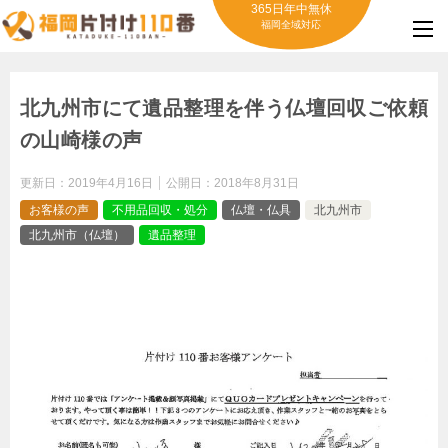
365日年中無休
福岡全域対応
北九州市にて遺品整理を伴う仏壇回収ご依頼
の山崎様の声
更新日：
2019年4月16日
公開日：
2018年8月31日
お客様の声
不用品回収・処分
仏壇・仏具
北九州市
北九州市（仏壇）
遺品整理