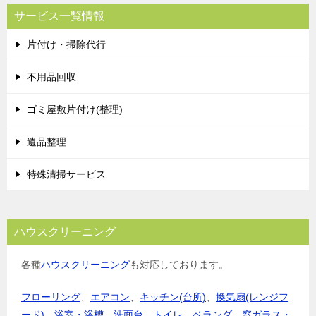
ビ
サービス一覧情報
ゲ
片付け・掃除代行
ー
シ
不用品回収
ョ
ゴミ屋敷片付け(整理)
ン
遺品整理
特殊清掃サービス
ハウスクリーニング
各種
ハウスクリーニング
も対応しております。
フローリング
、
エアコン
、
キッチン(台所)
、
換気扇(レンジフ
ード)
、
浴室・浴槽
、
洗面台
、
トイレ
、
ベランダ
、
窓ガラス・