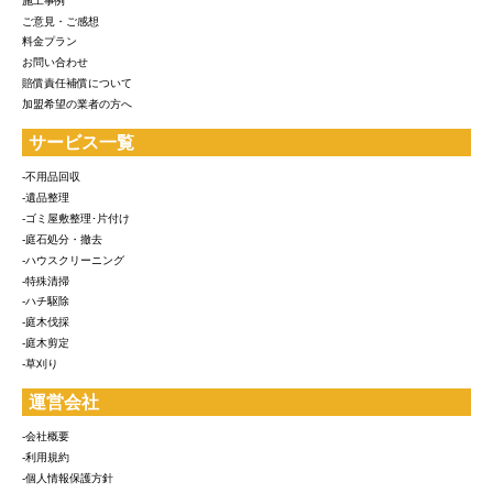
施工事例
ご意見・ご感想
料金プラン
お問い合わせ
賠償責任補償について
加盟希望の業者の方へ
サービス一覧
-不用品回収
-遺品整理
-ゴミ屋敷整理･片付け
-庭石処分・撤去
-ハウスクリーニング
-特殊清掃
-ハチ駆除
-庭木伐採
-庭木剪定
-草刈り
運営会社
-会社概要
-利用規約
-個人情報保護方針