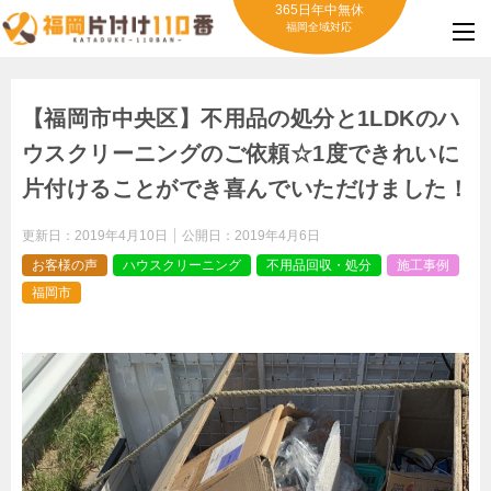
365日年中無休
福岡全域対応
【福岡市中央区】不用品の処分と1LDKのハ
ウスクリーニングのご依頼☆1度できれいに
片付けることができ喜んでいただけました！
更新日：
2019年4月10日
公開日：
2019年4月6日
お客様の声
ハウスクリーニング
不用品回収・処分
施工事例
福岡市