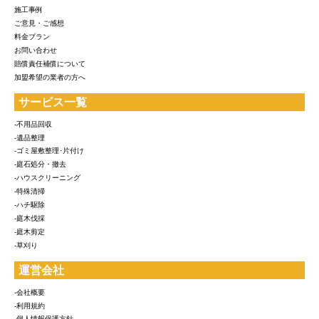
施工事例
ご意見・ご感想
料金プラン
お問い合わせ
賠償責任補償について
加盟希望の業者の方へ
サービス一覧
-不用品回収
-遺品整理
-ゴミ屋敷整理･片付け
-庭石処分・撤去
-ハウスクリーニング
-特殊清掃
-ハチ駆除
-庭木伐採
-庭木剪定
-草刈り
運営会社
-会社概要
-利用規約
-個人情報保護方針