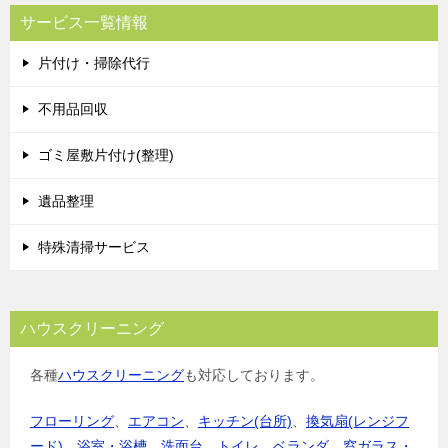
サービス一覧情報
片付け・掃除代行
不用品回収
ゴミ屋敷片付け(整理)
遺品整理
特殊清掃サービス
ハウスクリーニング
各種
ハウスクリーニング
も対応しております。
フローリング
、
エアコン
、
キッチン(台所)
、
換気扇(レンジフ
ード)
、
浴室・浴槽
、
洗面台
、
トイレ
、
ベランダ
、
窓ガラス・