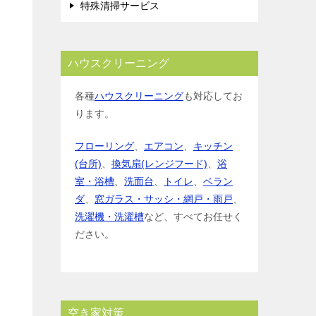
特殊清掃サービス
ハウスクリーニング
各種
ハウスクリーニング
も対応してお
ります。
フローリング
、
エアコン
、
キッチン
(台所)
、
換気扇(レンジフード)
、
浴
室・浴槽
、
洗面台
、
トイレ
、
ベラン
ダ
、
窓ガラス・サッシ・網戸・雨戸
、
洗濯機・洗濯槽
など、すべてお任せく
ださい。
空き家対策