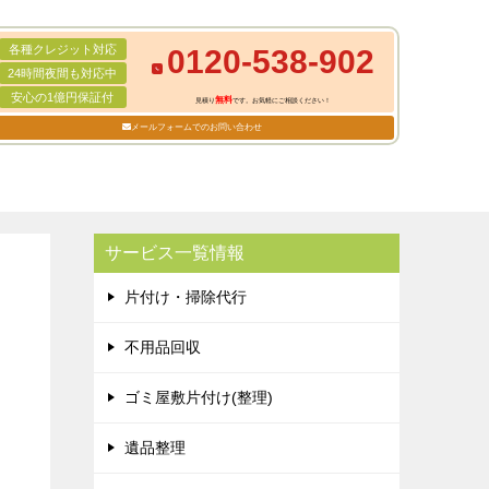
各種クレジット対応
0120-538-902
24時間夜間も対応中
安心の1億円保証付
無料
見積り
です。お気軽にご相談ください！
メールフォームでのお問い合わせ
サービス一覧情報
片付け・掃除代行
不用品回収
ゴミ屋敷片付け(整理)
遺品整理