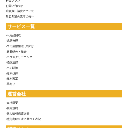
料金プラン
お問い合わせ
賠償責任補償について
加盟希望の業者の方へ
サービス一覧
-不用品回収
-遺品整理
-ゴミ屋敷整理･片付け
-庭石処分・撤去
-ハウスクリーニング
-特殊清掃
-ハチ駆除
-庭木伐採
-庭木剪定
-草刈り
運営会社
-会社概要
-利用規約
-個人情報保護方針
-特定商取引法に基づく表記