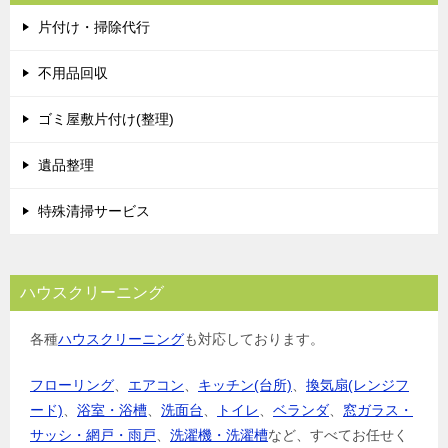
片付け・掃除代行
不用品回収
ゴミ屋敷片付け(整理)
遺品整理
特殊清掃サービス
ハウスクリーニング
各種
ハウスクリーニング
も対応しております。
フローリング
、
エアコン
、
キッチン(台所)
、
換気扇(レンジフ
ード)
、
浴室・浴槽
、
洗面台
、
トイレ
、
ベランダ
、
窓ガラス・
サッシ・網戸・雨戸
、
洗濯機・洗濯槽
など、すべてお任せく