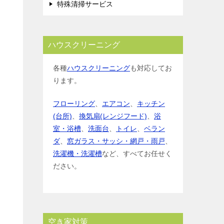
特殊清掃サービス
ハウスクリーニング
各種
ハウスクリーニング
も対応してお
ります。
フローリング
、
エアコン
、
キッチン
(台所)
、
換気扇(レンジフード)
、
浴
室・浴槽
、
洗面台
、
トイレ
、
ベラン
ダ
、
窓ガラス・サッシ・網戸・雨戸
、
洗濯機・洗濯槽
など、すべてお任せく
ださい。
空き家対策