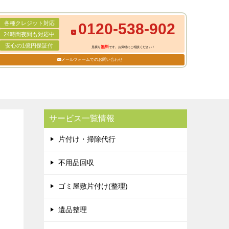
各種クレジット対応
0120-538-902
24時間夜間も対応中
安心の1億円保証付
無料
見積り
です。お気軽にご相談ください！
メールフォームでのお問い合わせ
サービス一覧情報
片付け・掃除代行
不用品回収
ゴミ屋敷片付け(整理)
遺品整理