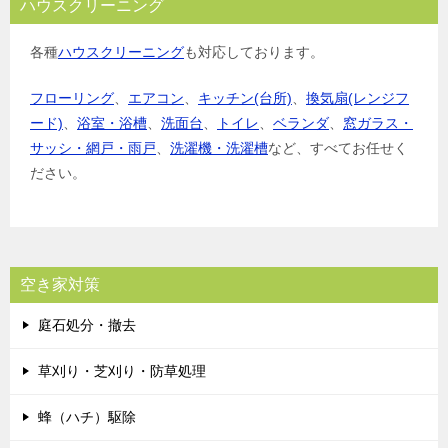
ハウスクリーニング
各種
ハウスクリーニング
も対応しております。
フローリング
、
エアコン
、
キッチン(台所)
、
換気扇(レンジフ
ード)
、
浴室・浴槽
、
洗面台
、
トイレ
、
ベランダ
、
窓ガラス・
サッシ・網戸・雨戸
、
洗濯機・洗濯槽
など、すべてお任せく
ださい。
空き家対策
庭石処分・撤去
草刈り・芝刈り・防草処理
蜂（ハチ）駆除