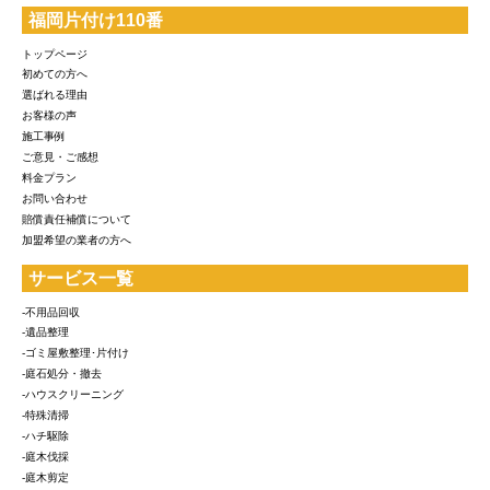
福岡片付け110番
トップページ
初めての方へ
選ばれる理由
お客様の声
施工事例
ご意見・ご感想
料金プラン
お問い合わせ
賠償責任補償について
加盟希望の業者の方へ
サービス一覧
-不用品回収
-遺品整理
-ゴミ屋敷整理･片付け
-庭石処分・撤去
-ハウスクリーニング
-特殊清掃
-ハチ駆除
-庭木伐採
-庭木剪定