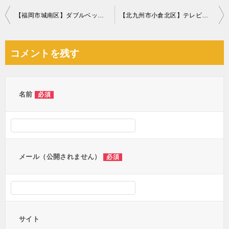
投
【福岡市城南区】ダブルベッドフレーム、家庭ごみ、植木鉢の回収・処分 お客様の声
【北九州市小倉北区】テレビ台、ファンヒーター、扇風機等の回収・処分 お客様の声
稿
ナ
コメントを残す
ビ
ゲ
ー
名前
必須
シ
ョ
ン
メール（公開されません）
必須
サイト