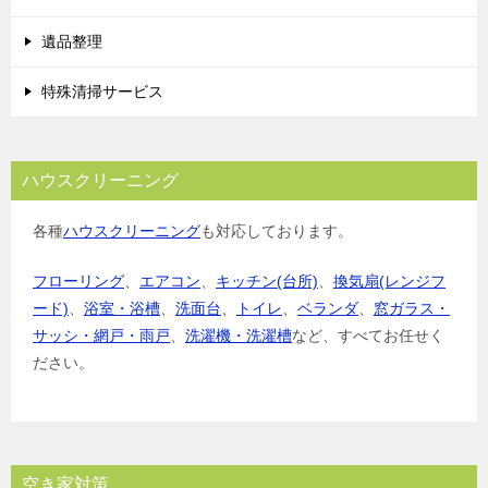
遺品整理
特殊清掃サービス
ハウスクリーニング
各種
ハウスクリーニング
も対応しております。
フローリング
、
エアコン
、
キッチン(台所)
、
換気扇(レンジフ
ード)
、
浴室・浴槽
、
洗面台
、
トイレ
、
ベランダ
、
窓ガラス・
サッシ・網戸・雨戸
、
洗濯機・洗濯槽
など、すべてお任せく
ださい。
空き家対策