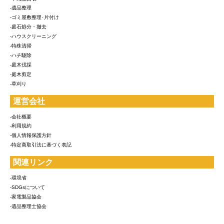
-遺品整理
-ゴミ屋敷整理･片付け
-庭石処分・撤去
-ハウスクリーニング
-特殊清掃
-ハチ駆除
-庭木伐採
-庭木剪定
-草刈り
運営会社
-会社概要
-利用規約
-個人情報保護方針
-特定商取引法に基づく表記
関連リンク
-環境省
-SDGsについて
-家電製品協会
-遺品整理士協会