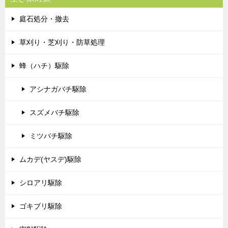
庭石処分・撤去
草刈り・芝刈り・防草処理
蜂（ハチ）駆除
アシナガバチ駆除
スズメバチ駆除
ミツバチ駆除
ムカデ(ヤスデ)駆除
シロアリ駆除
ゴキブリ駆除