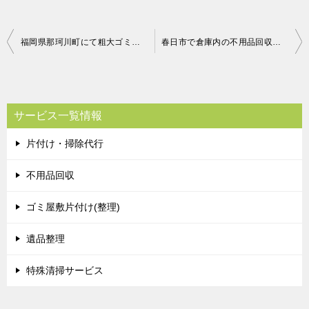
投
福岡県那珂川町にて粗大ゴミの回収 お客様の声
春日市で倉庫内の不用品回収処分 お客様の声
稿
ナ
ビ
サービス一覧情報
ゲ
片付け・掃除代行
ー
シ
不用品回収
ョ
ゴミ屋敷片付け(整理)
ン
遺品整理
特殊清掃サービス