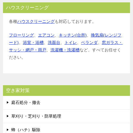
ハウスクリーニング
各種
ハウスクリーニング
も対応しております。
フローリング
、
エアコン
、
キッチン(台所)
、
換気扇(レンジフ
ード)
、
浴室・浴槽
、
洗面台
、
トイレ
、
ベランダ
、
窓ガラス・
サッシ・網戸・雨戸
、
洗濯機・洗濯槽
など、すべてお任せく
ださい。
空き家対策
庭石処分・撤去
草刈り・芝刈り・防草処理
蜂（ハチ）駆除