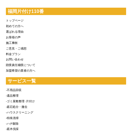
福岡片付け110番
トップページ
初めての方へ
選ばれる理由
お客様の声
施工事例
ご意見・ご感想
料金プラン
お問い合わせ
賠償責任補償について
加盟希望の業者の方へ
サービス一覧
-不用品回収
-遺品整理
-ゴミ屋敷整理･片付け
-庭石処分・撤去
-ハウスクリーニング
-特殊清掃
-ハチ駆除
-庭木伐採