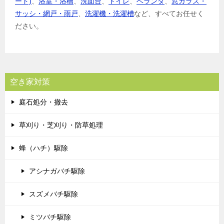
ード)
、
浴室・浴槽
、
洗面台
、
トイレ
、
ベランダ
、
窓ガラス・
サッシ・網戸・雨戸
、
洗濯機・洗濯槽
など、すべてお任せく
ださい。
空き家対策
庭石処分・撤去
草刈り・芝刈り・防草処理
蜂（ハチ）駆除
アシナガバチ駆除
スズメバチ駆除
ミツバチ駆除