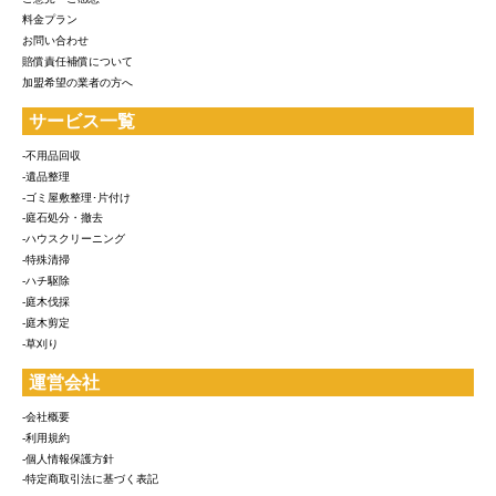
料金プラン
お問い合わせ
賠償責任補償について
加盟希望の業者の方へ
サービス一覧
-不用品回収
-遺品整理
-ゴミ屋敷整理･片付け
-庭石処分・撤去
-ハウスクリーニング
-特殊清掃
-ハチ駆除
-庭木伐採
-庭木剪定
-草刈り
運営会社
-会社概要
-利用規約
-個人情報保護方針
-特定商取引法に基づく表記