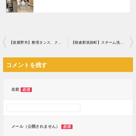
投
【筑紫野市】整理タンス、クローゼットの回収・処分ご依頼
【朝倉郡筑前町】スチーム洗浄機、掃除機、CDプレーヤーの回収
稿
ナ
コメントを残す
ビ
ゲ
ー
名前
必須
シ
ョ
ン
メール（公開されません）
必須