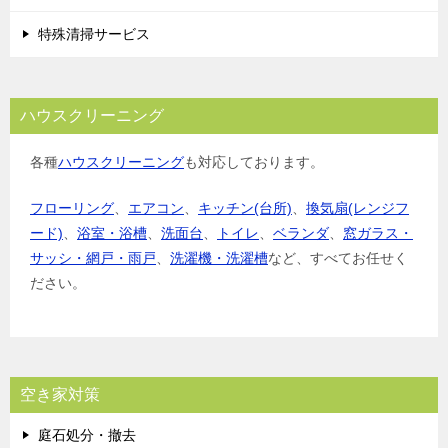
特殊清掃サービス
ハウスクリーニング
各種
ハウスクリーニング
も対応しております。
フローリング
、
エアコン
、
キッチン(台所)
、
換気扇(レンジフ
ード)
、
浴室・浴槽
、
洗面台
、
トイレ
、
ベランダ
、
窓ガラス・
サッシ・網戸・雨戸
、
洗濯機・洗濯槽
など、すべてお任せく
ださい。
空き家対策
庭石処分・撤去