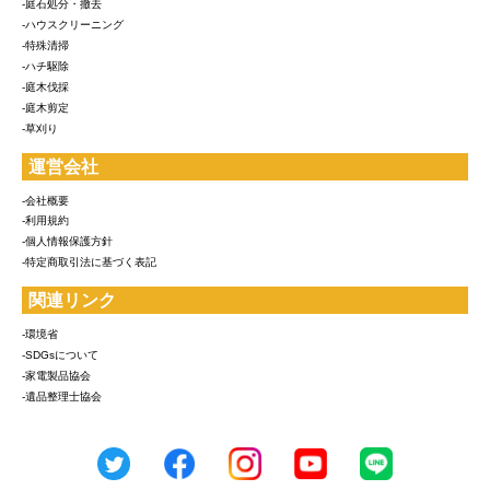
-庭石処分・撤去
-ハウスクリーニング
-特殊清掃
-ハチ駆除
-庭木伐採
-庭木剪定
-草刈り
運営会社
-会社概要
-利用規約
-個人情報保護方針
-特定商取引法に基づく表記
関連リンク
-環境省
-SDGsについて
-家電製品協会
-遺品整理士協会