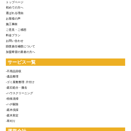
トップページ
初めての方へ
選ばれる理由
お客様の声
施工事例
ご意見・ご感想
料金プラン
お問い合わせ
賠償責任補償について
加盟希望の業者の方へ
サービス一覧
-不用品回収
-遺品整理
-ゴミ屋敷整理･片付け
-庭石処分・撤去
-ハウスクリーニング
-特殊清掃
-ハチ駆除
-庭木伐採
-庭木剪定
-草刈り