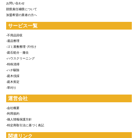
お問い合わせ
賠償責任補償について
加盟希望の業者の方へ
サービス一覧
-不用品回収
-遺品整理
-ゴミ屋敷整理･片付け
-庭石処分・撤去
-ハウスクリーニング
-特殊清掃
-ハチ駆除
-庭木伐採
-庭木剪定
-草刈り
運営会社
-会社概要
-利用規約
-個人情報保護方針
-特定商取引法に基づく表記
関連リンク