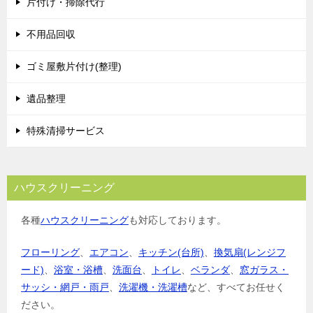
片付け・掃除代行
不用品回収
ゴミ屋敷片付け(整理)
遺品整理
特殊清掃サービス
ハウスクリーニング
各種
ハウスクリーニング
も対応しております。
フローリング
、
エアコン
、
キッチン(台所)
、
換気扇(レンジフ
ード)
、
浴室・浴槽
、
洗面台
、
トイレ
、
ベランダ
、
窓ガラス・
サッシ・網戸・雨戸
、
洗濯機・洗濯槽
など、すべてお任せく
ださい。