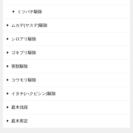
ミツバチ駆除
ムカデ(ヤスデ)駆除
シロアリ駆除
ゴキブリ駆除
害獣駆除
コウモリ駆除
イタチ(ハクビシン)駆除
庭木伐採
庭木剪定