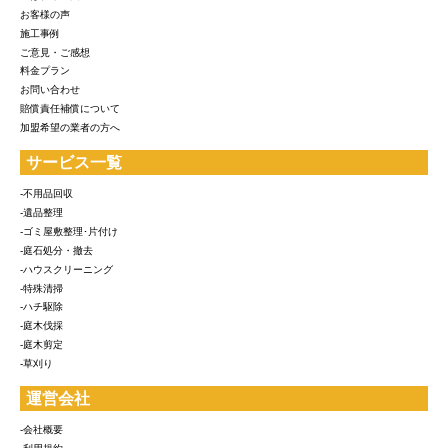
お客様の声
施工事例
ご意見・ご感想
料金プラン
お問い合わせ
賠償責任補償について
加盟希望の業者の方へ
サービス一覧
-不用品回収
-遺品整理
-ゴミ屋敷整理･片付け
-庭石処分・撤去
-ハウスクリーニング
-特殊清掃
-ハチ駆除
-庭木伐採
-庭木剪定
-草刈り
運営会社
-会社概要