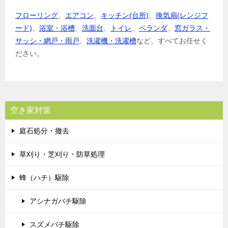
フローリング
、
エアコン
、
キッチン(台所)
、
換気扇(レンジフ
ード)
、
浴室・浴槽
、
洗面台
、
トイレ
、
ベランダ
、
窓ガラス・
サッシ・網戸・雨戸
、
洗濯機・洗濯槽
など、すべてお任せく
ださい。
空き家対策
庭石処分・撤去
草刈り・芝刈り・防草処理
蜂（ハチ）駆除
アシナガバチ駆除
スズメバチ駆除