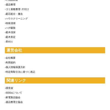
-遺品整理
-ゴミ屋敷整理･片付け
-庭石処分・撤去
-ハウスクリーニング
-特殊清掃
-ハチ駆除
-庭木伐採
-庭木剪定
-草刈り
運営会社
-会社概要
-利用規約
-個人情報保護方針
-特定商取引法に基づく表記
関連リンク
-環境省
-SDGsについて
-家電製品協会
-遺品整理士協会