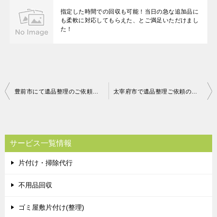
指定した時間での回収も可能！当日の急な追加品に
も柔軟に対応してもらえた、とご満足いただけまし
た！
投
豊前市にて遺品整理のご依頼 お客様の声
太宰府市で遺品整理ご依頼のお客様の声
稿
ナ
ビ
サービス一覧情報
ゲ
片付け・掃除代行
ー
シ
不用品回収
ョ
ゴミ屋敷片付け(整理)
ン