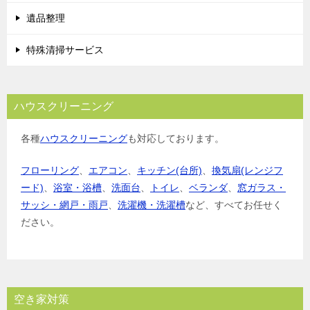
遺品整理
特殊清掃サービス
ハウスクリーニング
各種
ハウスクリーニング
も対応しております。
フローリング
、
エアコン
、
キッチン(台所)
、
換気扇(レンジフ
ード)
、
浴室・浴槽
、
洗面台
、
トイレ
、
ベランダ
、
窓ガラス・
サッシ・網戸・雨戸
、
洗濯機・洗濯槽
など、すべてお任せく
ださい。
空き家対策