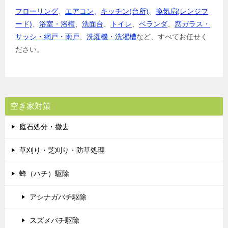
フローリング
、
エアコン
、
キッチン(台所)
、
換気扇(レンジフ
ード)
、
浴室・浴槽
、
洗面台
、
トイレ
、
ベランダ
、
窓ガラス・
サッシ・網戸・雨戸
、
洗濯機・洗濯槽
など、すべてお任せく
ださい。
空き家対策
庭石処分・撤去
草刈り・芝刈り・防草処理
蜂（ハチ）駆除
アシナガバチ駆除
スズメバチ駆除