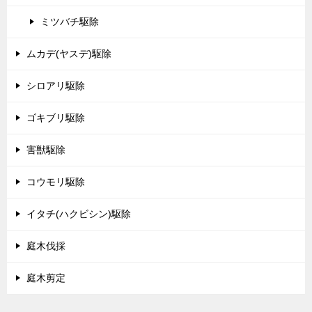
ミツバチ駆除
ムカデ(ヤスデ)駆除
シロアリ駆除
ゴキブリ駆除
害獣駆除
コウモリ駆除
イタチ(ハクビシン)駆除
庭木伐採
庭木剪定