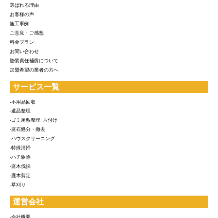
選ばれる理由
お客様の声
施工事例
ご意見・ご感想
料金プラン
お問い合わせ
賠償責任補償について
加盟希望の業者の方へ
サービス一覧
-不用品回収
-遺品整理
-ゴミ屋敷整理･片付け
-庭石処分・撤去
-ハウスクリーニング
-特殊清掃
-ハチ駆除
-庭木伐採
-庭木剪定
-草刈り
運営会社
-会社概要