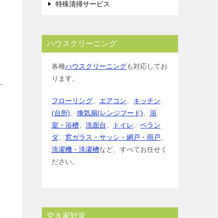
特殊清掃サービス
ハウスクリーニング
各種
ハウスクリーニング
も対応してお
ります。
フローリング
、
エアコン
、
キッチン
(台所)
、
換気扇(レンジフード)
、
浴
室・浴槽
、
洗面台
、
トイレ
、
ベラン
ダ
、
窓ガラス・サッシ・網戸・雨戸
、
洗濯機・洗濯槽
など、すべてお任せく
ださい。
空き家対策