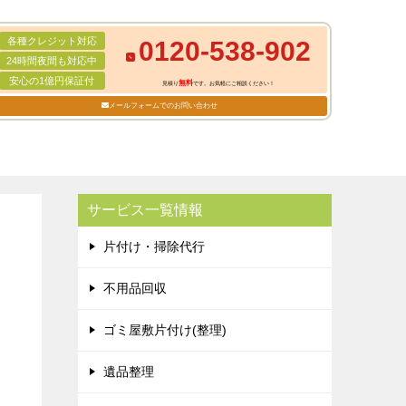
各種クレジット対応
0120-538-902
24時間夜間も対応中
安心の1億円保証付
無料
見積り
です。お気軽にご相談ください！
メールフォームでのお問い合わせ
サービス一覧情報
片付け・掃除代行
不用品回収
ゴミ屋敷片付け(整理)
遺品整理