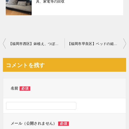
具、家電等の回収
投
【福岡市西区】鉢植え、つぼ等の回収・処分ご依頼 お客様の声
【福岡市早良区】ベッドの組み立て作業ご依頼 お客様の声
稿
ナ
コメントを残す
ビ
ゲ
ー
名前
必須
シ
ョ
ン
メール（公開されません）
必須