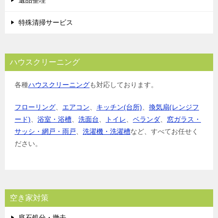
特殊清掃サービス
ハウスクリーニング
各種
ハウスクリーニング
も対応しております。
フローリング
、
エアコン
、
キッチン(台所)
、
換気扇(レンジフ
ード)
、
浴室・浴槽
、
洗面台
、
トイレ
、
ベランダ
、
窓ガラス・
サッシ・網戸・雨戸
、
洗濯機・洗濯槽
など、すべてお任せく
ださい。
空き家対策
庭石処分・撤去