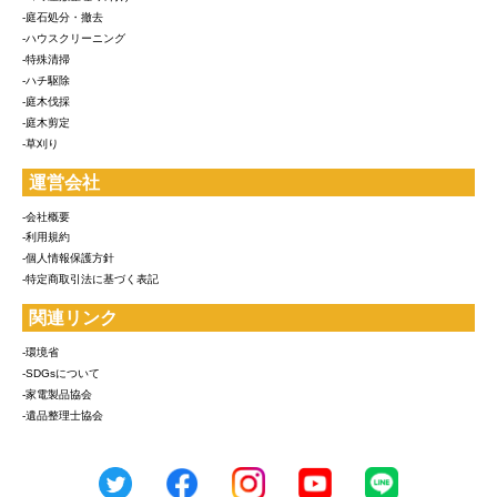
-庭石処分・撤去
-ハウスクリーニング
-特殊清掃
-ハチ駆除
-庭木伐採
-庭木剪定
-草刈り
運営会社
-会社概要
-利用規約
-個人情報保護方針
-特定商取引法に基づく表記
関連リンク
-環境省
-SDGsについて
-家電製品協会
-遺品整理士協会