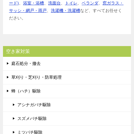
ード)
、
浴室・浴槽
、
洗面台
、
トイレ
、
ベランダ
、
窓ガラス・
サッシ・網戸・雨戸
、
洗濯機・洗濯槽
など、すべてお任せく
ださい。
空き家対策
庭石処分・撤去
草刈り・芝刈り・防草処理
蜂（ハチ）駆除
アシナガバチ駆除
スズメバチ駆除
ミツバチ駆除