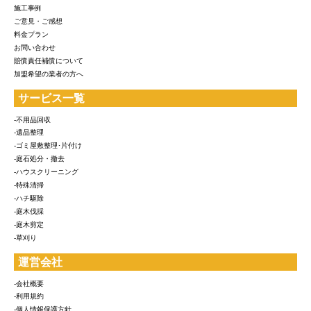
施工事例
ご意見・ご感想
料金プラン
お問い合わせ
賠償責任補償について
加盟希望の業者の方へ
サービス一覧
-不用品回収
-遺品整理
-ゴミ屋敷整理･片付け
-庭石処分・撤去
-ハウスクリーニング
-特殊清掃
-ハチ駆除
-庭木伐採
-庭木剪定
-草刈り
運営会社
-会社概要
-利用規約
-個人情報保護方針