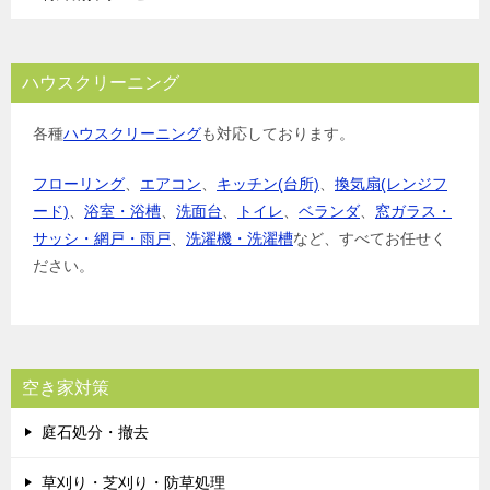
ハウスクリーニング
各種
ハウスクリーニング
も対応しております。
フローリング
、
エアコン
、
キッチン(台所)
、
換気扇(レンジフ
ード)
、
浴室・浴槽
、
洗面台
、
トイレ
、
ベランダ
、
窓ガラス・
サッシ・網戸・雨戸
、
洗濯機・洗濯槽
など、すべてお任せく
ださい。
空き家対策
庭石処分・撤去
草刈り・芝刈り・防草処理