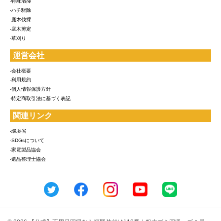
-特殊清掃
-ハチ駆除
-庭木伐採
-庭木剪定
-草刈り
運営会社
-会社概要
-利用規約
-個人情報保護方針
-特定商取引法に基づく表記
関連リンク
-環境省
-SDGsについて
-家電製品協会
-遺品整理士協会