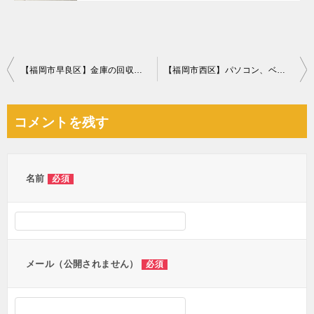
投
【福岡市早良区】金庫の回収・処分ご依頼 お客様の声
【福岡市西区】パソコン、ベッドマットレス等の回収・処分ご依頼
稿
ナ
コメントを残す
ビ
ゲ
ー
名前
必須
シ
ョ
ン
メール（公開されません）
必須