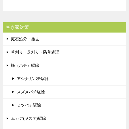
空き家対策
庭石処分・撤去
草刈り・芝刈り・防草処理
蜂（ハチ）駆除
アシナガバチ駆除
スズメバチ駆除
ミツバチ駆除
ムカデ(ヤスデ)駆除