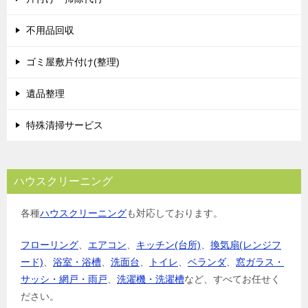
ー
シ
不用品回収
ョ
ゴミ屋敷片付け(整理)
ン
遺品整理
特殊清掃サービス
ハウスクリーニング
各種
ハウスクリーニング
も対応しております。
フローリング
、
エアコン
、
キッチン(台所)
、
換気扇(レンジフ
ード)
、
浴室・浴槽
、
洗面台
、
トイレ
、
ベランダ
、
窓ガラス・
サッシ・網戸・雨戸
、
洗濯機・洗濯槽
など、すべてお任せく
ださい。