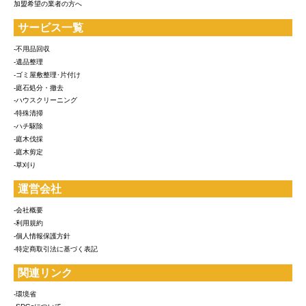
加盟希望の業者の方へ
サービス一覧
-不用品回収
-遺品整理
-ゴミ屋敷整理･片付け
-庭石処分・撤去
-ハウスクリーニング
-特殊清掃
-ハチ駆除
-庭木伐採
-庭木剪定
-草刈り
運営会社
-会社概要
-利用規約
-個人情報保護方針
-特定商取引法に基づく表記
関連リンク
-環境省