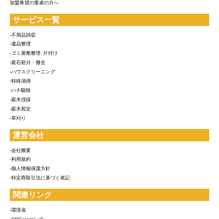
加盟希望の業者の方へ
サービス一覧
-不用品回収
-遺品整理
-ゴミ屋敷整理･片付け
-庭石処分・撤去
-ハウスクリーニング
-特殊清掃
-ハチ駆除
-庭木伐採
-庭木剪定
-草刈り
運営会社
-会社概要
-利用規約
-個人情報保護方針
-特定商取引法に基づく表記
関連リンク
-環境省