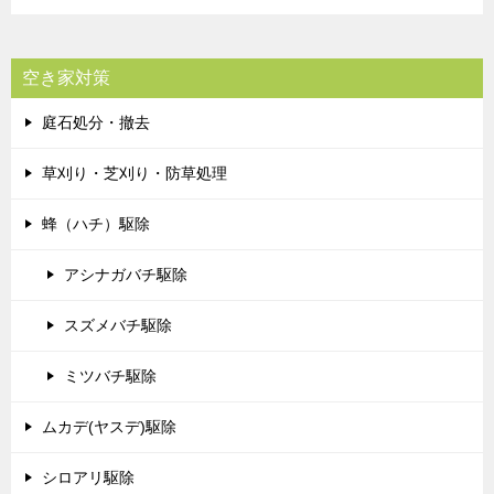
空き家対策
庭石処分・撤去
草刈り・芝刈り・防草処理
蜂（ハチ）駆除
アシナガバチ駆除
スズメバチ駆除
ミツバチ駆除
ムカデ(ヤスデ)駆除
シロアリ駆除