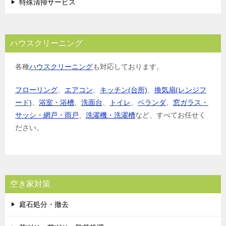
特殊清掃サービス
ハウスクリーニング
各種
ハウスクリーニング
も対応しております。
フローリング
、
エアコン
、
キッチン(台所)
、
換気扇(レンジフ
ード)
、
浴室・浴槽
、
洗面台
、
トイレ
、
ベランダ
、
窓ガラス・
サッシ・網戸・雨戸
、
洗濯機・洗濯槽
など、すべてお任せく
ださい。
空き家対策
庭石処分・撤去