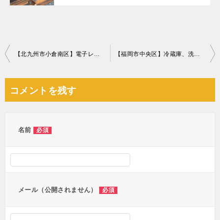
投
【北九州市小倉南区】電子レンジ、ビデオデッキ、扇風機などの回収・処分 お客様の声
【福岡市中央区】冷蔵庫、洗濯機、エアコン、衣装ケース等の回収
稿
ナ
コメントを残す
ビ
ゲ
ー
名前
必須
シ
ョ
ン
メール（公開されません）
必須