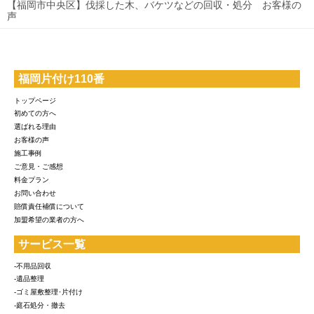
【福岡市中央区】伐採した木、バケツなどの回収・処分 お客様の
声
福岡片付け110番
トップページ
初めての方へ
選ばれる理由
お客様の声
施工事例
ご意見・ご感想
料金プラン
お問い合わせ
賠償責任補償について
加盟希望の業者の方へ
サービス一覧
-不用品回収
-遺品整理
-ゴミ屋敷整理･片付け
-庭石処分・撤去