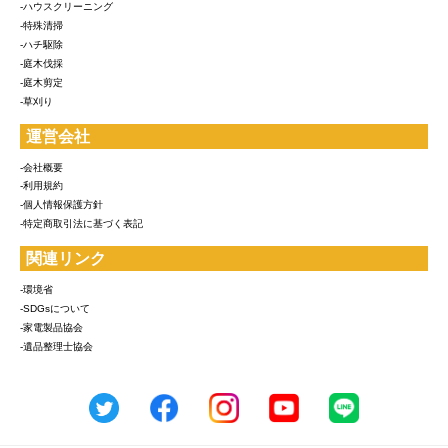
-ハウスクリーニング
-特殊清掃
-ハチ駆除
-庭木伐採
-庭木剪定
-草刈り
運営会社
-会社概要
-利用規約
-個人情報保護方針
-特定商取引法に基づく表記
関連リンク
-環境省
-SDGsについて
-家電製品協会
-遺品整理士協会