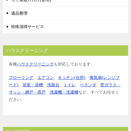
遺品整理
特殊清掃サービス
ハウスクリーニング
各種
ハウスクリーニング
も対応しております。
フローリング
、
エアコン
、
キッチン(台所)
、
換気扇(レンジフ
ード)
、
浴室・浴槽
、
洗面台
、
トイレ
、
ベランダ
、
窓ガラス・
サッシ・網戸・雨戸
、
洗濯機・洗濯槽
など、すべてお任せく
ださい。