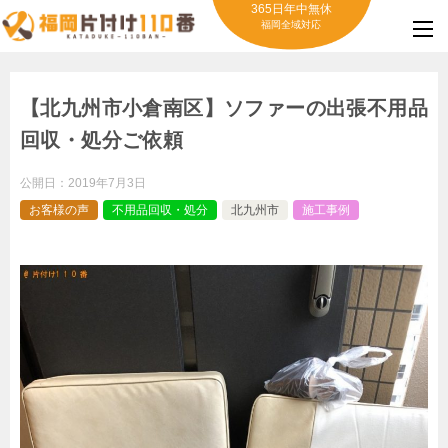
365日年中無休
福岡全域対応
【北九州市小倉南区】ソファーの出張不用品
回収・処分ご依頼
公開日：
2019年7月3日
お客様の声
不用品回収・処分
北九州市
施工事例