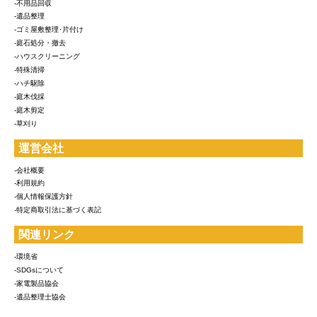
-不用品回収
-遺品整理
-ゴミ屋敷整理･片付け
-庭石処分・撤去
-ハウスクリーニング
-特殊清掃
-ハチ駆除
-庭木伐採
-庭木剪定
-草刈り
運営会社
-会社概要
-利用規約
-個人情報保護方針
-特定商取引法に基づく表記
関連リンク
-環境省
-SDGsについて
-家電製品協会
-遺品整理士協会