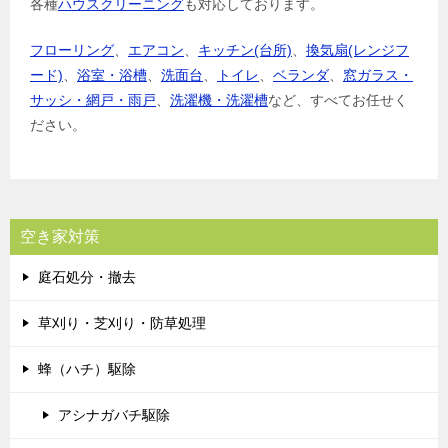
各種
ハウスクリーニング
も対応しております。
フローリング
、
エアコン
、
キッチン(台所)
、
換気扇(レンジフ
ード)
、
浴室・浴槽
、
洗面台
、
トイレ
、
ベランダ
、
窓ガラス・
サッシ・網戸・雨戸
、
洗濯機・洗濯槽
など、すべてお任せく
ださい。
空き家対策
庭石処分・撤去
草刈り・芝刈り・防草処理
蜂（ハチ）駆除
アシナガバチ駆除