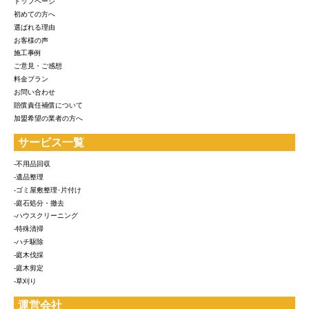
トップページ
初めての方へ
選ばれる理由
お客様の声
施工事例
ご意見・ご感想
料金プラン
お問い合わせ
賠償責任補償について
加盟希望の業者の方へ
サービス一覧
-不用品回収
-遺品整理
-ゴミ屋敷整理･片付け
-庭石処分・撤去
-ハウスクリーニング
-特殊清掃
-ハチ駆除
-庭木伐採
-庭木剪定
-草刈り
運営会社