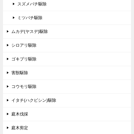
スズメバチ駆除
ミツバチ駆除
ムカデ(ヤスデ)駆除
シロアリ駆除
ゴキブリ駆除
害獣駆除
コウモリ駆除
イタチ(ハクビシン)駆除
庭木伐採
庭木剪定