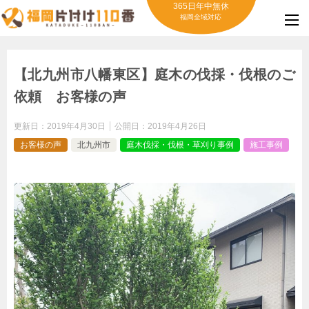
365日年中無休
福岡全域対応
【北九州市八幡東区】庭木の伐採・伐根のご
依頼 お客様の声
更新日：
2019年4月30日
公開日：
2019年4月26日
お客様の声
北九州市
庭木伐採・伐根・草刈り事例
施工事例