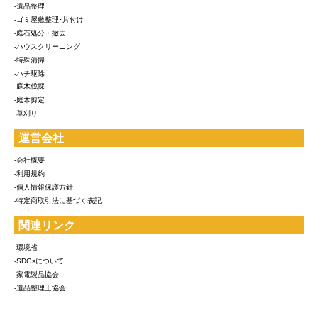
-遺品整理
-ゴミ屋敷整理･片付け
-庭石処分・撤去
-ハウスクリーニング
-特殊清掃
-ハチ駆除
-庭木伐採
-庭木剪定
-草刈り
運営会社
-会社概要
-利用規約
-個人情報保護方針
-特定商取引法に基づく表記
関連リンク
-環境省
-SDGsについて
-家電製品協会
-遺品整理士協会