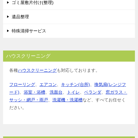
ゴミ屋敷片付け(整理)
ン
遺品整理
特殊清掃サービス
ハウスクリーニング
各種
ハウスクリーニング
も対応しております。
フローリング
、
エアコン
、
キッチン(台所)
、
換気扇(レンジフ
ード)
、
浴室・浴槽
、
洗面台
、
トイレ
、
ベランダ
、
窓ガラス・
サッシ・網戸・雨戸
、
洗濯機・洗濯槽
など、すべてお任せく
ださい。