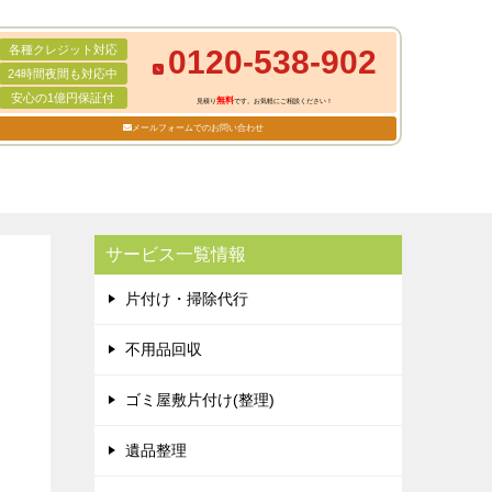
各種クレジット対応
0120-538-902
24時間夜間も対応中
安心の1億円保証付
無料
見積り
です。お気軽にご相談ください！
メールフォームでのお問い合わせ
サービス一覧情報
片付け・掃除代行
不用品回収
ゴミ屋敷片付け(整理)
遺品整理