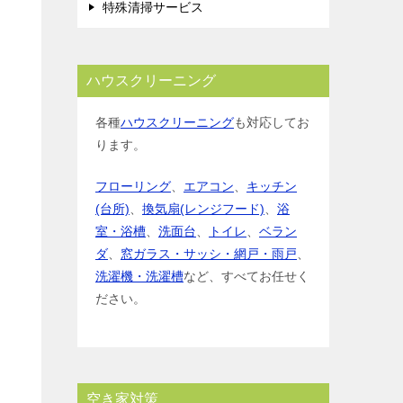
特殊清掃サービス
ハウスクリーニング
各種
ハウスクリーニング
も対応してお
ります。
フローリング
、
エアコン
、
キッチン
(台所)
、
換気扇(レンジフード)
、
浴
室・浴槽
、
洗面台
、
トイレ
、
ベラン
ダ
、
窓ガラス・サッシ・網戸・雨戸
、
洗濯機・洗濯槽
など、すべてお任せく
ださい。
空き家対策