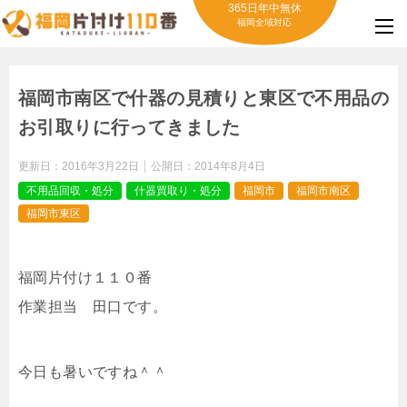
365日年中無休
福岡全域対応
福岡市南区で什器の見積りと東区で不用品の
お引取りに行ってきました
更新日：
2016年3月22日
公開日：
2014年8月4日
不用品回収・処分
什器買取り・処分
福岡市
福岡市南区
福岡市東区
福岡片付け１１０番
作業担当 田口です。
今日も暑いですね＾＾