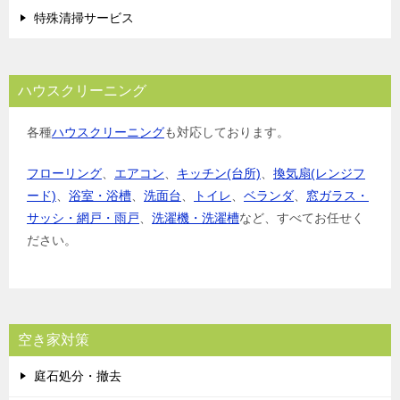
特殊清掃サービス
ハウスクリーニング
各種
ハウスクリーニング
も対応しております。
フローリング
、
エアコン
、
キッチン(台所)
、
換気扇(レンジフ
ード)
、
浴室・浴槽
、
洗面台
、
トイレ
、
ベランダ
、
窓ガラス・
サッシ・網戸・雨戸
、
洗濯機・洗濯槽
など、すべてお任せく
ださい。
空き家対策
庭石処分・撤去