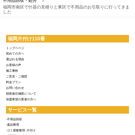
不用品回収・処分
福岡市南区で什器の見積りと東区で不用品のお引取りに行ってきま
した
福岡片付け110番
トップページ
初めての方へ
選ばれる理由
お客様の声
施工事例
ご意見・ご感想
料金プラン
お問い合わせ
賠償責任補償について
加盟希望の業者の方へ
サービス一覧
-不用品回収
-遺品整理
-ゴミ屋敷整理･片付け