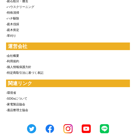
-庭石処分・撤去
-ハウスクリーニング
-特殊清掃
-ハチ駆除
-庭木伐採
-庭木剪定
-草刈り
運営会社
-会社概要
-利用規約
-個人情報保護方針
-特定商取引法に基づく表記
関連リンク
-環境省
-SDGsについて
-家電製品協会
-遺品整理士協会