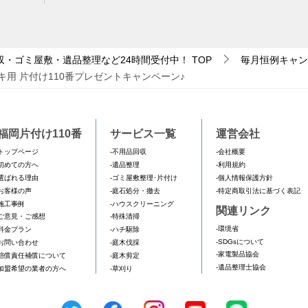
収・ゴミ屋敷・遺品整理など24時間受付中！
TOP
毎月恒例キャン
用 片付け110番プレゼントキャンペーン♪
福岡片付け110番
サービス一覧
運営会社
トップページ
-不用品回収
-会社概要
初めての方へ
-遺品整理
-利用規約
選ばれる理由
-ゴミ屋敷整理･片付け
-個人情報保護方針
お客様の声
-庭石処分・撤去
-特定商取引法に基づく表記
施工事例
-ハウスクリーニング
関連リンク
ご意見・ご感想
-特殊清掃
-環境省
料金プラン
-ハチ駆除
-SDGsについて
お問い合わせ
-庭木伐採
-家電製品協会
賠償責任補償について
-庭木剪定
-遺品整理士協会
加盟希望の業者の方へ
-草刈り