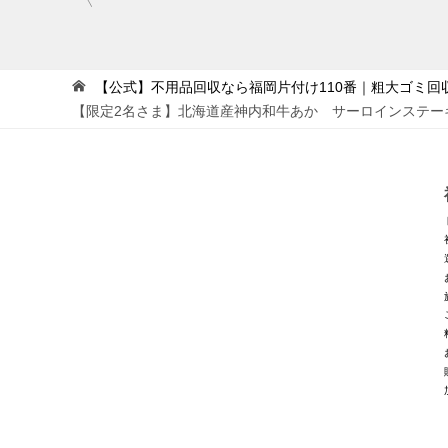
稿
ナ
ビ
【公式】不用品回収なら福岡片付け110番｜粗大ゴミ回
【限定2名さま】北海道産神内和牛あか サーロインステーキ
ゲ
ー
シ
ョ
ン