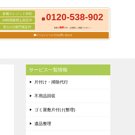
各種クレジット対応
0120-538-902
24時間夜間も対応中
安心の1億円保証付
無料
見積り
です。お気軽にご相談ください！
メールフォームでのお問い合わせ
サービス一覧情報
片付け・掃除代行
不用品回収
ゴミ屋敷片付け(整理)
遺品整理