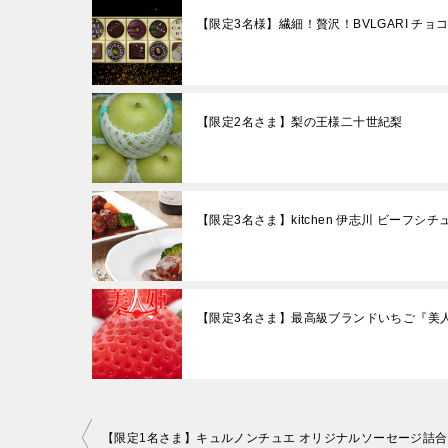
【限定3名様】繊細！贅沢！BVLGARI チョ
【限定2名さま】梨の王様二十世紀梨
【限定3名さま】kitchen 伊志川 ビーフ
【限定3名さま】最高級ブランドいちご『美
投