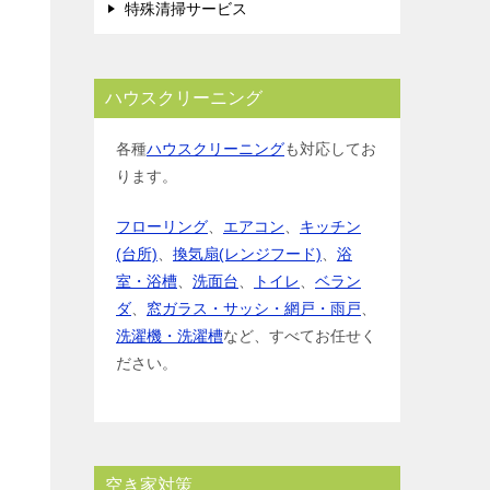
特殊清掃サービス
ハウスクリーニング
各種
ハウスクリーニング
も対応してお
ります。
フローリング
、
エアコン
、
キッチン
(台所)
、
換気扇(レンジフード)
、
浴
室・浴槽
、
洗面台
、
トイレ
、
ベラン
ダ
、
窓ガラス・サッシ・網戸・雨戸
、
洗濯機・洗濯槽
など、すべてお任せく
ださい。
空き家対策