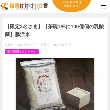
365日年中無休
福岡全域対応
【限定3名さま】【茶碗1杯に100億個の乳酸
菌】腸活米
更新日：
2022年4月10日
公開日：
2020年9月15日
毎月恒例キャンペーン