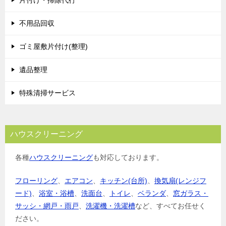
片付け・掃除代行
不用品回収
ゴミ屋敷片付け(整理)
遺品整理
特殊清掃サービス
ハウスクリーニング
各種
ハウスクリーニング
も対応しております。
フローリング
、
エアコン
、
キッチン(台所)
、
換気扇(レンジフ
ード)
、
浴室・浴槽
、
洗面台
、
トイレ
、
ベランダ
、
窓ガラス・
サッシ・網戸・雨戸
、
洗濯機・洗濯槽
など、すべてお任せく
ださい。