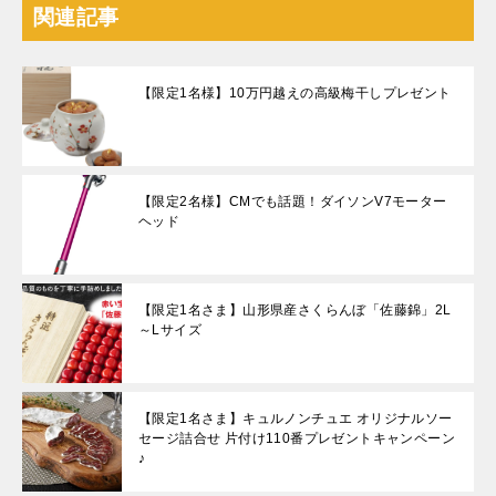
関連記事
【限定1名様】10万円越えの高級梅干しプレゼント
【限定2名様】CMでも話題！ダイソンV7モーター
ヘッド
【限定1名さま】山形県産さくらんぼ「佐藤錦」2L
～Lサイズ
【限定1名さま】キュルノンチュエ オリジナルソー
セージ詰合せ 片付け110番プレゼントキャンペーン
♪