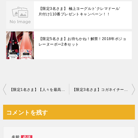
【限定3名さま】 極上ヨーグルト’クレマドール’
片付け110番プレゼントキャンペーン！！
【限定5名さま】お待ちかね！解禁！2018年ボジョ
レーヌーボー2本セット
投
【限定1名さま】【人々を最高に眠らせる】睡眠用うどん
【限定3名さま】コガネイチーズケーキオールスターズ 秋
稿
ナ
コメントを残す
ビ
ゲ
ー
名前
必須