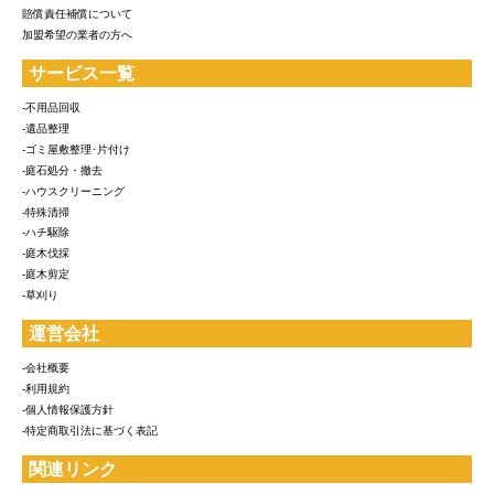
賠償責任補償について
加盟希望の業者の方へ
サービス一覧
-不用品回収
-遺品整理
-ゴミ屋敷整理･片付け
-庭石処分・撤去
-ハウスクリーニング
-特殊清掃
-ハチ駆除
-庭木伐採
-庭木剪定
-草刈り
運営会社
-会社概要
-利用規約
-個人情報保護方針
-特定商取引法に基づく表記
関連リンク