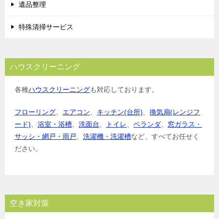
遺品整理
特殊清掃サービス
ハウスクリーニング
各種
ハウスクリーニング
も対応しております。
フローリング
、
エアコン
、
キッチン(台所)
、
換気扇(レンジフ
ード)
、
浴室・浴槽
、
洗面台
、
トイレ
、
ベランダ
、
窓ガラス・
サッシ・網戸・雨戸
、
洗濯機・洗濯槽
など、すべてお任せく
ださい。
空き家対策