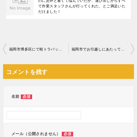
のに意外と重くて悩んでいたが、運び出しからすべ
て作業スタッフさんが行ってくれた、とご満足いた
だけました！
投
福岡市博多区にて軽トラパック回収処分ご依頼のかな様の声
福岡市でお引越しにあたっての回収処分と買取ご依頼のお客様の声
稿
ナ
コメントを残す
ビ
ゲ
ー
名前
必須
シ
ョ
ン
メール（公開されません）
必須