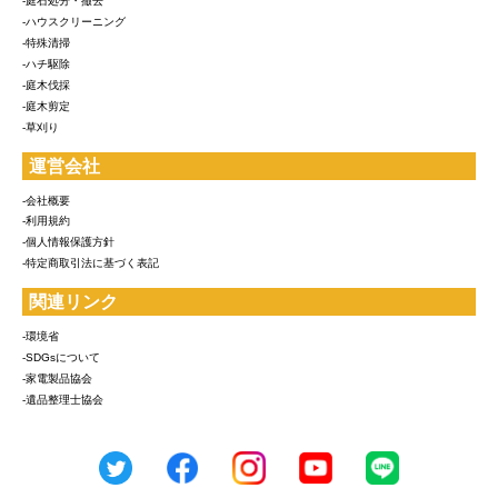
-庭石処分・撤去
-ハウスクリーニング
-特殊清掃
-ハチ駆除
-庭木伐採
-庭木剪定
-草刈り
運営会社
-会社概要
-利用規約
-個人情報保護方針
-特定商取引法に基づく表記
関連リンク
-環境省
-SDGsについて
-家電製品協会
-遺品整理士協会