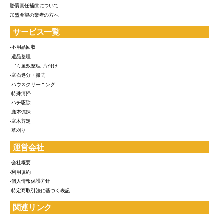
賠償責任補償について
加盟希望の業者の方へ
サービス一覧
-不用品回収
-遺品整理
-ゴミ屋敷整理･片付け
-庭石処分・撤去
-ハウスクリーニング
-特殊清掃
-ハチ駆除
-庭木伐採
-庭木剪定
-草刈り
運営会社
-会社概要
-利用規約
-個人情報保護方針
-特定商取引法に基づく表記
関連リンク