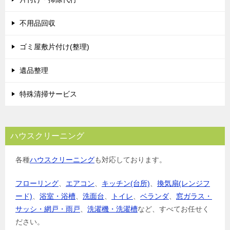
ー
シ
不用品回収
ョ
ゴミ屋敷片付け(整理)
ン
遺品整理
特殊清掃サービス
ハウスクリーニング
各種
ハウスクリーニング
も対応しております。
フローリング
、
エアコン
、
キッチン(台所)
、
換気扇(レンジフ
ード)
、
浴室・浴槽
、
洗面台
、
トイレ
、
ベランダ
、
窓ガラス・
サッシ・網戸・雨戸
、
洗濯機・洗濯槽
など、すべてお任せく
ださい。