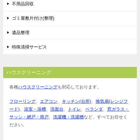
シ
不用品回収
ョ
ゴミ屋敷片付け(整理)
ン
遺品整理
特殊清掃サービス
ハウスクリーニング
各種
ハウスクリーニング
も対応しております。
フローリング
、
エアコン
、
キッチン(台所)
、
換気扇(レンジフ
ード)
、
浴室・浴槽
、
洗面台
、
トイレ
、
ベランダ
、
窓ガラス・
サッシ・網戸・雨戸
、
洗濯機・洗濯槽
など、すべてお任せく
ださい。