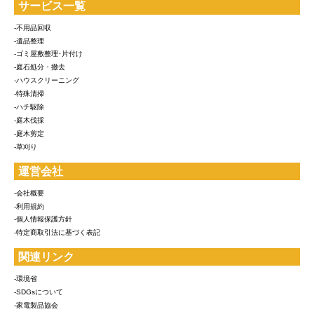
サービス一覧
-不用品回収
-遺品整理
-ゴミ屋敷整理･片付け
-庭石処分・撤去
-ハウスクリーニング
-特殊清掃
-ハチ駆除
-庭木伐採
-庭木剪定
-草刈り
運営会社
-会社概要
-利用規約
-個人情報保護方針
-特定商取引法に基づく表記
関連リンク
-環境省
-SDGsについて
-家電製品協会