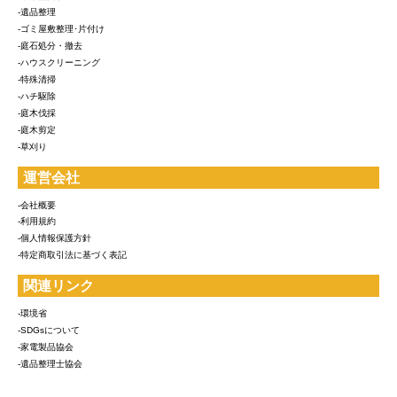
-遺品整理
-ゴミ屋敷整理･片付け
-庭石処分・撤去
-ハウスクリーニング
-特殊清掃
-ハチ駆除
-庭木伐採
-庭木剪定
-草刈り
運営会社
-会社概要
-利用規約
-個人情報保護方針
-特定商取引法に基づく表記
関連リンク
-環境省
-SDGsについて
-家電製品協会
-遺品整理士協会