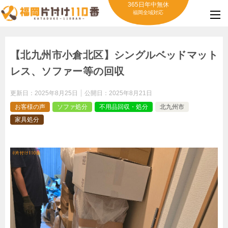
365日年中無休
福岡全域対応
【北九州市小倉北区】シングルベッドマット
レス、ソファー等の回収
更新日：
2025年8月25日
公開日：
2025年8月21日
お客様の声
ソファ処分
不用品回収・処分
北九州市
家具処分