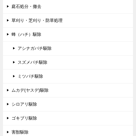
庭石処分・撤去
草刈り・芝刈り・防草処理
蜂（ハチ）駆除
アシナガバチ駆除
スズメバチ駆除
ミツバチ駆除
ムカデ(ヤスデ)駆除
シロアリ駆除
ゴキブリ駆除
害獣駆除