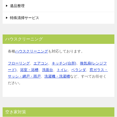
遺品整理
特殊清掃サービス
ハウスクリーニング
各種
ハウスクリーニング
も対応しております。
フローリング
、
エアコン
、
キッチン(台所)
、
換気扇(レンジフ
ード)
、
浴室・浴槽
、
洗面台
、
トイレ
、
ベランダ
、
窓ガラス・
サッシ・網戸・雨戸
、
洗濯機・洗濯槽
など、すべてお任せく
ださい。
空き家対策