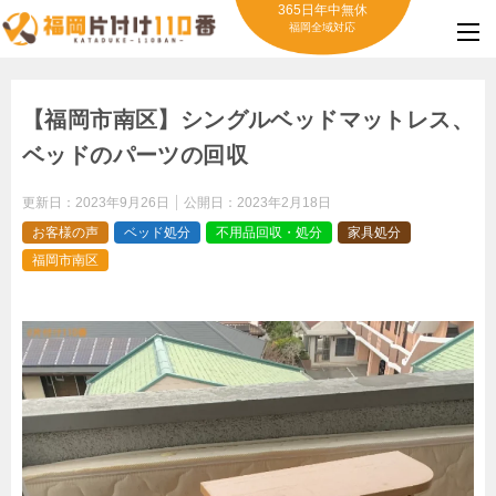
365日年中無休
福岡全域対応
【福岡市南区】シングルベッドマットレス、
ベッドのパーツの回収
更新日：
2023年9月26日
公開日：
2023年2月18日
お客様の声
ベッド処分
不用品回収・処分
家具処分
福岡市南区