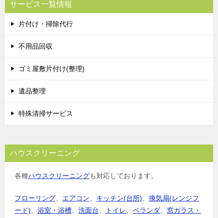
サービス一覧情報
片付け・掃除代行
不用品回収
ゴミ屋敷片付け(整理)
遺品整理
特殊清掃サービス
ハウスクリーニング
各種
ハウスクリーニング
も対応しております。
フローリング
、
エアコン
、
キッチン(台所)
、
換気扇(レンジフ
ード)
、
浴室・浴槽
、
洗面台
、
トイレ
、
ベランダ
、
窓ガラス・