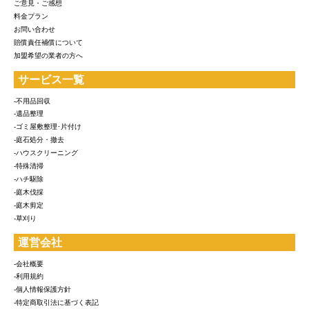
ご意見・ご感想
料金プラン
お問い合わせ
賠償責任補償について
加盟希望の業者の方へ
サービス一覧
-不用品回収
-遺品整理
-ゴミ屋敷整理･片付け
-庭石処分・撤去
-ハウスクリーニング
-特殊清掃
-ハチ駆除
-庭木伐採
-庭木剪定
-草刈り
運営会社
-会社概要
-利用規約
-個人情報保護方針
-特定商取引法に基づく表記