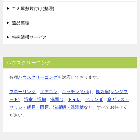
ゴミ屋敷片付け(整理)
遺品整理
特殊清掃サービス
ハウスクリーニング
各種
ハウスクリーニング
も対応しております。
フローリング
、
エアコン
、
キッチン(台所)
、
換気扇(レンジフ
ード)
、
浴室・浴槽
、
洗面台
、
トイレ
、
ベランダ
、
窓ガラス・
サッシ・網戸・雨戸
、
洗濯機・洗濯槽
など、すべてお任せく
ださい。