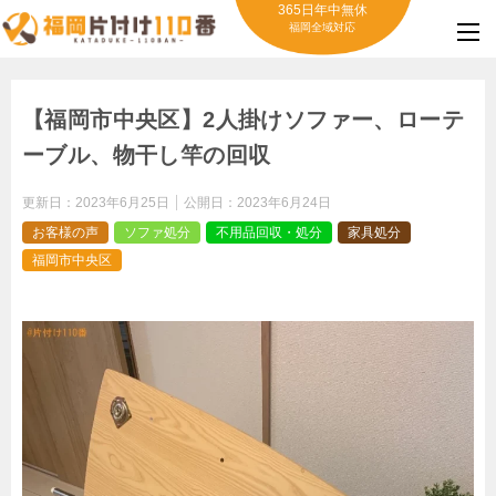
365日年中無休
福岡全域対応
【福岡市中央区】2人掛けソファー、ローテ
ーブル、物干し竿の回収
更新日：
2023年6月25日
公開日：
2023年6月24日
お客様の声
ソファ処分
不用品回収・処分
家具処分
福岡市中央区