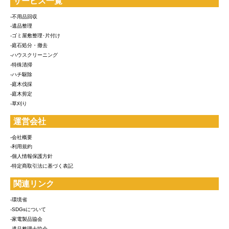
サービス一覧
-不用品回収
-遺品整理
-ゴミ屋敷整理･片付け
-庭石処分・撤去
-ハウスクリーニング
-特殊清掃
-ハチ駆除
-庭木伐採
-庭木剪定
-草刈り
運営会社
-会社概要
-利用規約
-個人情報保護方針
-特定商取引法に基づく表記
関連リンク
-環境省
-SDGsについて
-家電製品協会
-遺品整理士協会