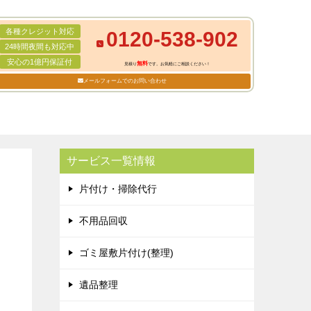
各種クレジット対応
0120-538-902
24時間夜間も対応中
安心の1億円保証付
無料
見積り
です。お気軽にご相談ください！
メールフォームでのお問い合わせ
サービス一覧情報
片付け・掃除代行
不用品回収
ゴミ屋敷片付け(整理)
遺品整理