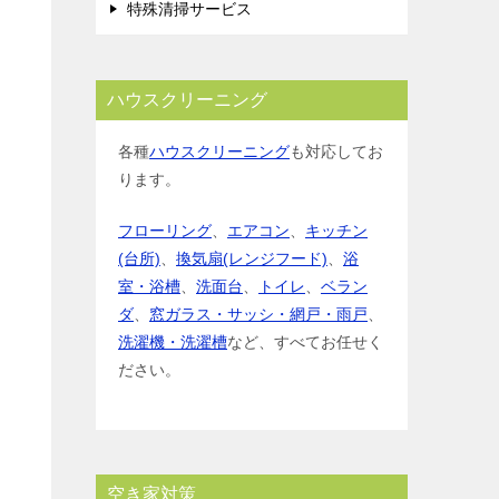
特殊清掃サービス
ハウスクリーニング
各種
ハウスクリーニング
も対応してお
ります。
フローリング
、
エアコン
、
キッチン
(台所)
、
換気扇(レンジフード)
、
浴
室・浴槽
、
洗面台
、
トイレ
、
ベラン
ダ
、
窓ガラス・サッシ・網戸・雨戸
、
洗濯機・洗濯槽
など、すべてお任せく
ださい。
空き家対策