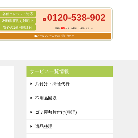
各種クレジット対応
0120-538-902
24時間夜間も対応中
安心の1億円保証付
無料
見積り
です。お気軽にご相談ください！
メールフォームでのお問い合わせ
サービス一覧情報
片付け・掃除代行
不用品回収
ゴミ屋敷片付け(整理)
遺品整理