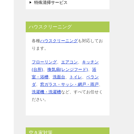
特殊清掃サービス
ハウスクリーニング
各種
ハウスクリーニング
も対応してお
ります。
フローリング
、
エアコン
、
キッチン
(台所)
、
換気扇(レンジフード)
、
浴
室・浴槽
、
洗面台
、
トイレ
、
ベラン
ダ
、
窓ガラス・サッシ・網戸・雨戸
、
洗濯機・洗濯槽
など、すべてお任せく
ださい。
空き家対策