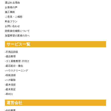
選ばれる理由
お客様の声
施工事例
ご意見・ご感想
料金プラン
お問い合わせ
賠償責任補償について
加盟希望の業者の方へ
サービス一覧
-不用品回収
-遺品整理
-ゴミ屋敷整理･片付け
-庭石処分・撤去
-ハウスクリーニング
-特殊清掃
-ハチ駆除
-庭木伐採
-庭木剪定
-草刈り
運営会社
-会社概要