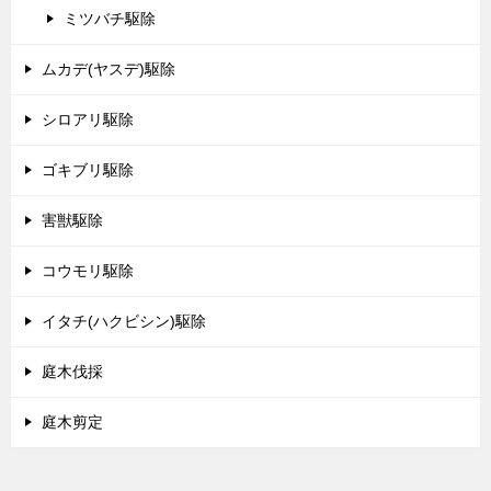
ミツバチ駆除
ムカデ(ヤスデ)駆除
シロアリ駆除
ゴキブリ駆除
害獣駆除
コウモリ駆除
イタチ(ハクビシン)駆除
庭木伐採
庭木剪定