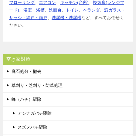
フローリング
、
エアコン
、
キッチン(台所)
、
換気扇(レンジフ
ード)
、
浴室・浴槽
、
洗面台
、
トイレ
、
ベランダ
、
窓ガラス・
サッシ・網戸・雨戸
、
洗濯機・洗濯槽
など、すべてお任せく
ださい。
空き家対策
庭石処分・撤去
草刈り・芝刈り・防草処理
蜂（ハチ）駆除
アシナガバチ駆除
スズメバチ駆除