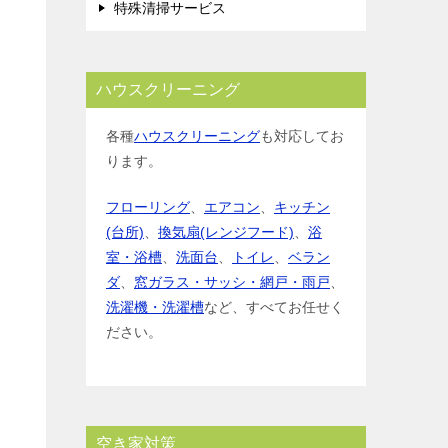
特殊清掃サービス
ハウスクリーニング
各種
ハウスクリーニング
も対応してお
ります。
フローリング
、
エアコン
、
キッチン
(台所)
、
換気扇(レンジフード)
、
浴
室・浴槽
、
洗面台
、
トイレ
、
ベラン
ダ
、
窓ガラス・サッシ・網戸・雨戸
、
洗濯機・洗濯槽
など、すべてお任せく
ださい。
空き家対策