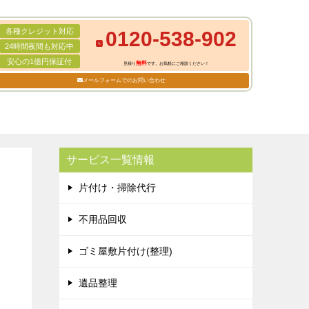
各種クレジット対応
0120-538-902
24時間夜間も対応中
安心の1億円保証付
無料
見積り
です。お気軽にご相談ください！
メールフォームでのお問い合わせ
サービス一覧情報
片付け・掃除代行
不用品回収
ゴミ屋敷片付け(整理)
遺品整理