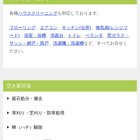
各種
ハウスクリーニング
も対応しております。
フローリング
、
エアコン
、
キッチン(台所)
、
換気扇(レンジフ
ード)
、
浴室・浴槽
、
洗面台
、
トイレ
、
ベランダ
、
窓ガラス・
サッシ・網戸・雨戸
、
洗濯機・洗濯槽
など、すべてお任せく
ださい。
空き家対策
庭石処分・撤去
草刈り・芝刈り・防草処理
蜂（ハチ）駆除