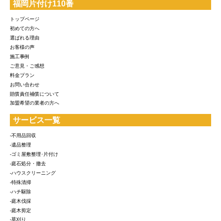
福岡片付け110番
トップページ
初めての方へ
選ばれる理由
お客様の声
施工事例
ご意見・ご感想
料金プラン
お問い合わせ
賠償責任補償について
加盟希望の業者の方へ
サービス一覧
-不用品回収
-遺品整理
-ゴミ屋敷整理･片付け
-庭石処分・撤去
-ハウスクリーニング
-特殊清掃
-ハチ駆除
-庭木伐採
-庭木剪定
-草刈り