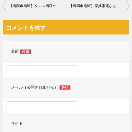
投
【福岡市南区】タンス回収のご依頼 お客様の声
【福岡市南区】家具家電など回収処分ご依頼 お客様の声
稿
ナ
コメントを残す
ビ
ゲ
ー
名前
必須
シ
ョ
ン
メール（公開されません）
必須
サイト