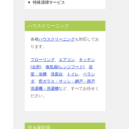
特殊清掃サービス
ハウスクリーニング
各種
ハウスクリーニング
も対応してお
ります。
フローリング
、
エアコン
、
キッチン
(台所)
、
換気扇(レンジフード)
、
浴
室・浴槽
、
洗面台
、
トイレ
、
ベラン
ダ
、
窓ガラス・サッシ・網戸・雨戸
、
洗濯機・洗濯槽
など、すべてお任せく
ださい。
空き家対策