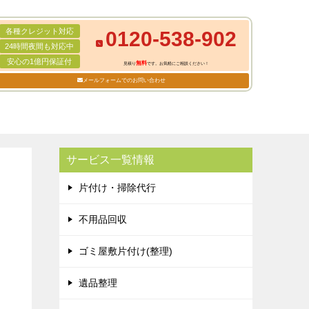
各種クレジット対応
0120-538-902
24時間夜間も対応中
安心の1億円保証付
無料
見積り
です。お気軽にご相談ください！
メールフォームでのお問い合わせ
サービス一覧情報
片付け・掃除代行
不用品回収
ゴミ屋敷片付け(整理)
遺品整理