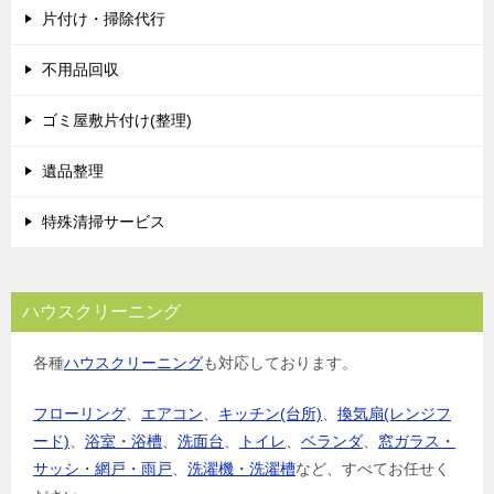
片付け・掃除代行
不用品回収
ゴミ屋敷片付け(整理)
遺品整理
特殊清掃サービス
ハウスクリーニング
各種
ハウスクリーニング
も対応しております。
フローリング
、
エアコン
、
キッチン(台所)
、
換気扇(レンジフ
ード)
、
浴室・浴槽
、
洗面台
、
トイレ
、
ベランダ
、
窓ガラス・
サッシ・網戸・雨戸
、
洗濯機・洗濯槽
など、すべてお任せく