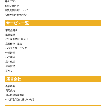
料金プラン
お問い合わせ
賠償責任補償について
加盟希望の業者の方へ
サービス一覧
-不用品回収
-遺品整理
-ゴミ屋敷整理･片付け
-庭石処分・撤去
-ハウスクリーニング
-特殊清掃
-ハチ駆除
-庭木伐採
-庭木剪定
-草刈り
運営会社
-会社概要
-利用規約
-個人情報保護方針
-特定商取引法に基づく表記