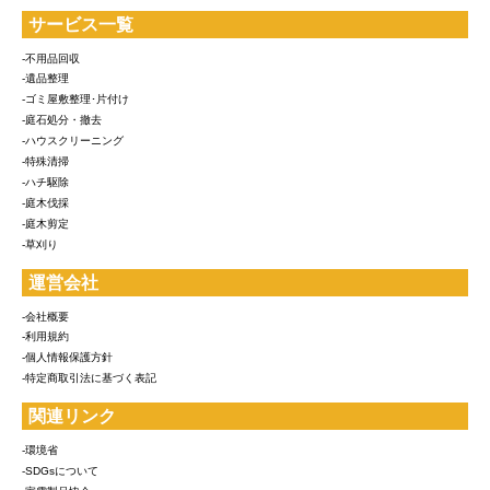
サービス一覧
-不用品回収
-遺品整理
-ゴミ屋敷整理･片付け
-庭石処分・撤去
-ハウスクリーニング
-特殊清掃
-ハチ駆除
-庭木伐採
-庭木剪定
-草刈り
運営会社
-会社概要
-利用規約
-個人情報保護方針
-特定商取引法に基づく表記
関連リンク
-環境省
-SDGsについて