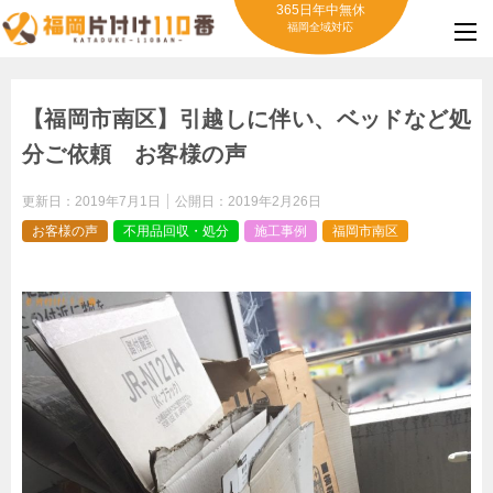
365日年中無休
福岡全域対応
【福岡市南区】引越しに伴い、ベッドなど処
分ご依頼 お客様の声
更新日：
2019年7月1日
公開日：
2019年2月26日
お客様の声
不用品回収・処分
施工事例
福岡市南区