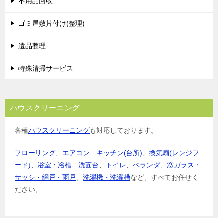
不用品回収
ゴミ屋敷片付け(整理)
遺品整理
特殊清掃サービス
ハウスクリーニング
各種
ハウスクリーニング
も対応しております。
フローリング
、
エアコン
、
キッチン(台所)
、
換気扇(レンジフ
ード)
、
浴室・浴槽
、
洗面台
、
トイレ
、
ベランダ
、
窓ガラス・
サッシ・網戸・雨戸
、
洗濯機・洗濯槽
など、すべてお任せく
ださい。