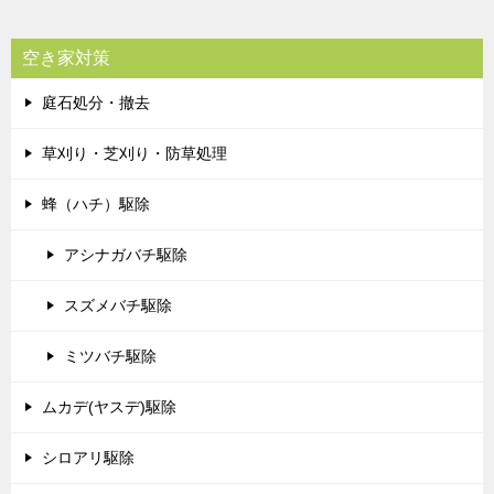
空き家対策
庭石処分・撤去
草刈り・芝刈り・防草処理
蜂（ハチ）駆除
アシナガバチ駆除
スズメバチ駆除
ミツバチ駆除
ムカデ(ヤスデ)駆除
シロアリ駆除