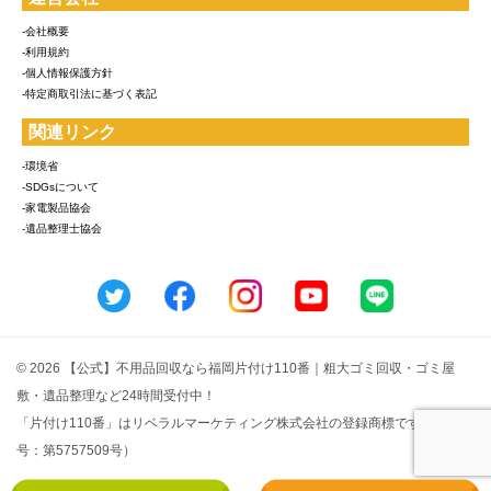
-会社概要
-利用規約
-個人情報保護方針
-特定商取引法に基づく表記
関連リンク
-環境省
-SDGsについて
-家電製品協会
-遺品整理士協会
© 2026 【公式】不用品回収なら福岡片付け110番｜粗大ゴミ回収・ゴミ屋
敷・遺品整理など24時間受付中！
「片付け110番」はリベラルマーケティング株式会社の登録商標です（登録番
号：第5757509号）