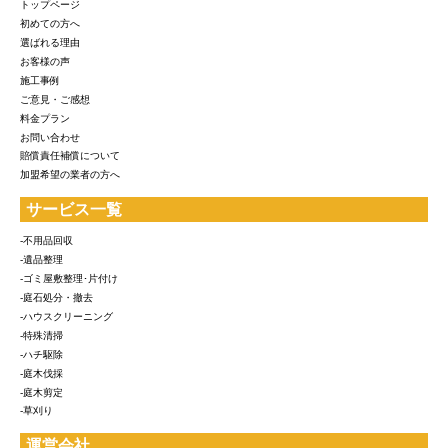
トップページ
初めての方へ
選ばれる理由
お客様の声
施工事例
ご意見・ご感想
料金プラン
お問い合わせ
賠償責任補償について
加盟希望の業者の方へ
サービス一覧
-不用品回収
-遺品整理
-ゴミ屋敷整理･片付け
-庭石処分・撤去
-ハウスクリーニング
-特殊清掃
-ハチ駆除
-庭木伐採
-庭木剪定
-草刈り
運営会社