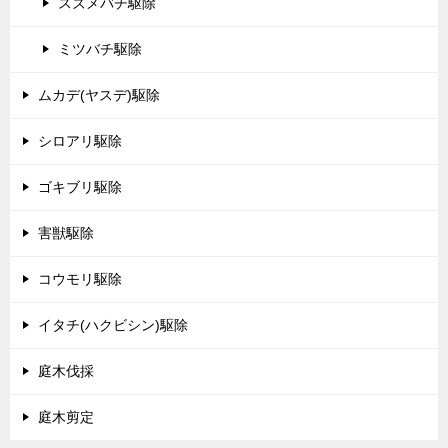
スズメバチ駆除
ミツバチ駆除
ムカデ(ヤスデ)駆除
シロアリ駆除
ゴキブリ駆除
害獣駆除
コウモリ駆除
イタチ(ハクビシン)駆除
庭木伐採
庭木剪定