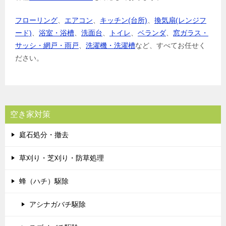
フローリング
、
エアコン
、
キッチン(台所)
、
換気扇(レンジフ
ード)
、
浴室・浴槽
、
洗面台
、
トイレ
、
ベランダ
、
窓ガラス・
サッシ・網戸・雨戸
、
洗濯機・洗濯槽
など、すべてお任せく
ださい。
空き家対策
庭石処分・撤去
草刈り・芝刈り・防草処理
蜂（ハチ）駆除
アシナガバチ駆除