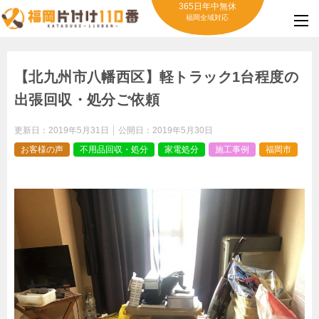
365日年中無休
福岡全域対応
【北九州市八幡西区】軽トラック1台程度の
出張回収・処分ご依頼
更新日：
2019年5月31日
公開日：
2019年5月30日
お客様の声
不用品回収・処分
家電処分
施工事例
福岡市