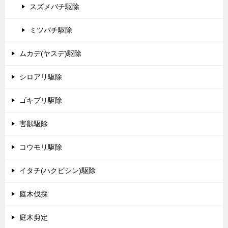
スズメバチ駆除
ミツバチ駆除
ムカデ(ヤスデ)駆除
シロアリ駆除
ゴキブリ駆除
害獣駆除
コウモリ駆除
イタチ(ハクビシン)駆除
庭木伐採
庭木剪定