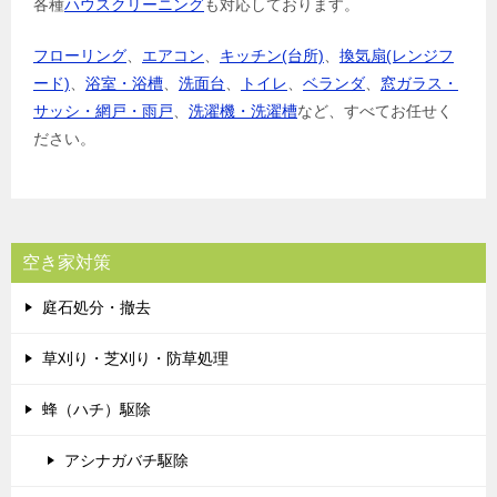
各種
ハウスクリーニング
も対応しております。
フローリング
、
エアコン
、
キッチン(台所)
、
換気扇(レンジフ
ード)
、
浴室・浴槽
、
洗面台
、
トイレ
、
ベランダ
、
窓ガラス・
サッシ・網戸・雨戸
、
洗濯機・洗濯槽
など、すべてお任せく
ださい。
空き家対策
庭石処分・撤去
草刈り・芝刈り・防草処理
蜂（ハチ）駆除
アシナガバチ駆除