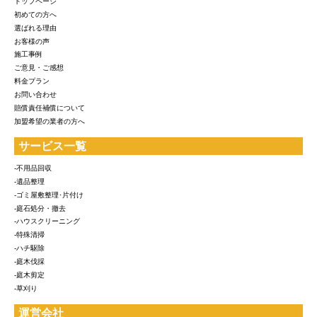
トップページ
初めての方へ
選ばれる理由
お客様の声
施工事例
ご意見・ご感想
料金プラン
お問い合わせ
賠償責任補償について
加盟希望の業者の方へ
サービス一覧
-不用品回収
-遺品整理
-ゴミ屋敷整理･片付け
-庭石処分・撤去
-ハウスクリーニング
-特殊清掃
-ハチ駆除
-庭木伐採
-庭木剪定
-草刈り
運営会社